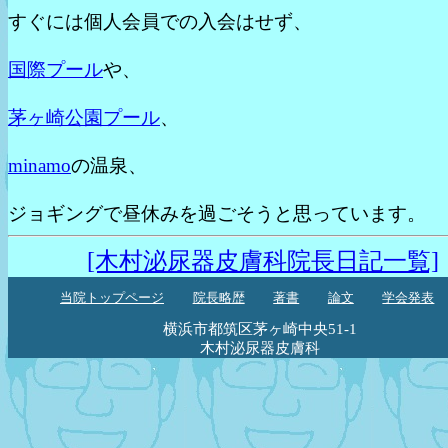
すぐには個人会員での入会はせず、
国際プール
や、
茅ヶ崎公園プール
、
minamo
の温泉、
ジョギングで昼休みを過ごそうと思っています。
[木村泌尿器皮膚科院長日記一覧]
当院トップページ
院長略歴
著書
論文
学会発表
横浜市都筑区茅ヶ崎中央51-1
木村泌尿器皮膚科