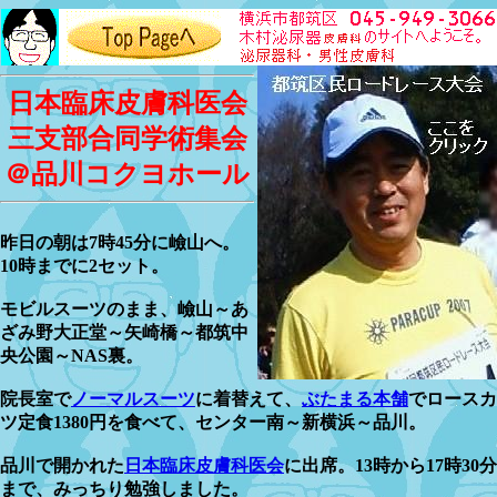
日本臨床皮膚科医会
三支部合同学術集会
＠品川コクヨホール
昨日の朝は7時45分に嶮山へ。
10時までに2セット。
モビルスーツのまま、嶮山～あ
ざみ野大正堂～矢崎橋～都筑中
央公園～NAS裏。
院長室で
ノーマルスーツ
に着替えて、
ぶたまる本舗
でロースカ
ツ定食1380円を食べて、センター南～新横浜～品川。
品川で開かれた
日本臨床皮膚科医会
に出席。13時から17時30分
まで、みっちり勉強しました。