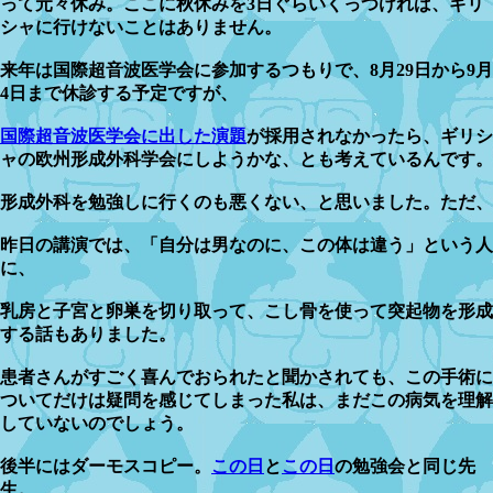
って元々休み。ここに秋休みを3日ぐらいくっつければ、ギリ
シャに行けないことはありません。
来年は国際超音波医学会に参加するつもりで、8月29日から9月
4日まで休診する予定ですが、
国際超音波医学会に出した演題
が採用されなかったら、ギリシ
ャの欧州形成外科学会にしようかな、とも考えているんです。
形成外科を勉強しに行くのも悪くない、と思いました。ただ、
昨日の講演では、「自分は男なのに、この体は違う」という人
に、
乳房と子宮と卵巣を切り取って、こし骨を使って突起物を形成
する話もありました。
患者さんがすごく喜んでおられたと聞かされても、この手術に
ついてだけは疑問を感じてしまった私は、まだこの病気を理解
していないのでしょう。
後半にはダーモスコピー。
この日
と
この日
の勉強会と同じ先
生。