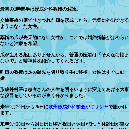
最初の1時間半は形成外科教授のお話。
交通事故の傷でひきつれた顔を形成したら、元気に外出できる
ようになった女性。
薬指の爪が先天的にない女性が、これでは婚約指輪がはめられ
ないと治療を希望。
爪が生える薬はありませんから、普通の医者は「そんなに悩ま
ないで」と精神科を紹介してくれるだけ。
昨日の教授は足の趾先を切り取り手に移植。女性はすぐに結
婚。
形成外科医は患者さんの人生を明るいほうに変えてあげる大事
な役目をしているのが良く分かりました。
来年9月20日から26日に
欧州形成外科学会がギリシャ
で開かれ
ます。
来年9月20日から24日は日曜と祝日と休日が3つと休診日が重な