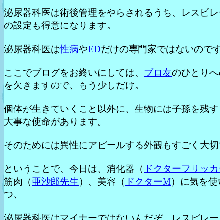
泌尿器科医は術後管理をやらされるうち、レスピレ
の設定も得意になります。
泌尿器科医は
性病
や
ED
だけの専門家ではないので
ここでブログをお終いにしては、
ブロ友
のひとりへ
を欠きますので、もう少しだけ。
個体が生きていくこと以外に、生物には子孫を残す
大事な使命があります。
そのためには異性にアピールする外観もすごく大切
ということで、今日は、消化器（
ドクターフリッカ
筋肉（
亜沙郎先生
）、美容（
ドクターM
）に気を使
つ、
泌尿器科医はマイナーではないんだぞ、レスピレー