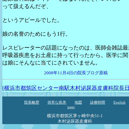
って扱えるんだぞ、
というアピールでした。
娘の名誉のためにもう1行。
レスピレーターの話題になったのは、医師会雑誌最
呼吸器疾患をお土産に持って行ったから。医学に関
は娘にそんなに当てにされていません。
2008年11月4日の院長ブログ原稿
[横浜市都筑区センター南駅木村泌尿器皮膚科院長日
院長略歴
得意な疾患
地図
診療時間
English
page
横浜市都筑区茅ヶ崎中央51-1
木村泌尿器皮膚科