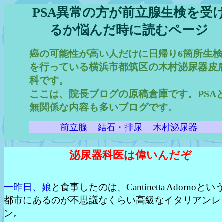
PSA異常の方が前立腺生検を受
るか悩んだ時に読むページ
癌の可能性が高い人だけに日帰り6箇所生
を行っている横浜市都筑区の木村泌尿器皮
科です。
ここは、院長ブログの原稿倉庫です。PSA
無関係な内容も多いブログです。
前立腺
結石・排尿
木村泌尿器
泌尿器科医は偉いんだぞ
一昨日、娘
と食事したのは、Cantinetta Adornoと
都市にあるのが不思議なくらい高級なイタリアンレ
ン。