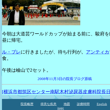
今朝は大道芸ワールドカップが始まる前に、駿府を
昼に帰宅。
ル・ブレ
に行きましたが、待ち行列が。
アンティカ
食。
午後は嶮山で2セット。
2008年11月3日の院長ブログ原稿
[横浜市都筑区センター南駅木村泌尿器皮膚科院長日
院長略歴
得意な疾患
地図
診療時間
English
page