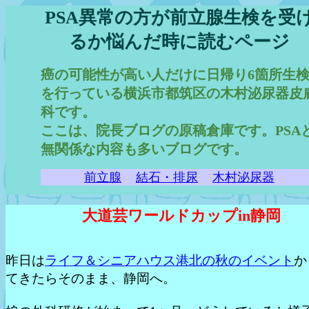
PSA異常の方が前立腺生検を受
るか悩んだ時に読むページ
癌の可能性が高い人だけに日帰り6箇所生
を行っている横浜市都筑区の木村泌尿器皮
科です。
ここは、院長ブログの原稿倉庫です。PSA
無関係な内容も多いブログです。
前立腺
結石・排尿
木村泌尿器
大道芸ワールドカップin静岡
昨日は
ライフ＆シニアハウス港北の秋のイベント
か
てきたらそのまま、静岡へ。