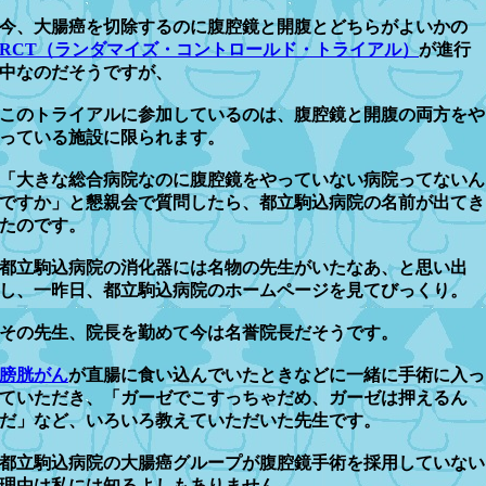
今、大腸癌を切除するのに腹腔鏡と開腹とどちらがよいかの
RCT（ランダマイズ・コントロールド・トライアル）
が進行
中なのだそうですが、
このトライアルに参加しているのは、腹腔鏡と開腹の両方をや
っている施設に限られます。
「大きな総合病院なのに腹腔鏡をやっていない病院ってないん
ですか」と懇親会で質問したら、都立駒込病院の名前が出てき
たのです。
都立駒込病院の消化器には名物の先生がいたなあ、と思い出
し、一昨日、都立駒込病院のホームページを見てびっくり。
その先生、院長を勤めて今は名誉院長だそうです。
膀胱がん
が直腸に食い込んでいたときなどに一緒に手術に入っ
ていただき、「ガーゼでこすっちゃだめ、ガーゼは押えるん
だ」など、いろいろ教えていただいた先生です。
都立駒込病院の大腸癌グループが腹腔鏡手術を採用していない
理由は私には知るよしもありません。