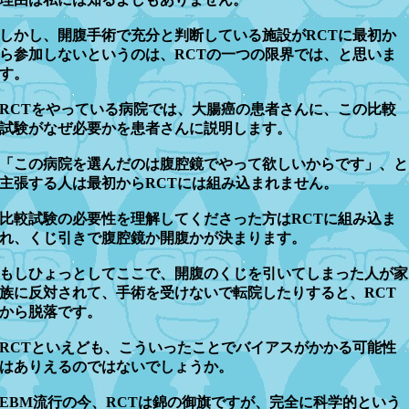
しかし、開腹手術で充分と判断している施設がRCTに最初か
ら参加しないというのは、RCTの一つの限界では、と思いま
す。
RCTをやっている病院では、大腸癌の患者さんに、この比較
試験がなぜ必要かを患者さんに説明します。
「この病院を選んだのは腹腔鏡でやって欲しいからです」、と
主張する人は最初からRCTには組み込まれません。
比較試験の必要性を理解してくださった方はRCTに組み込ま
れ、くじ引きで腹腔鏡か開腹かが決まります。
もしひょっとしてここで、開腹のくじを引いてしまった人が家
族に反対されて、手術を受けないで転院したりすると、RCT
から脱落です。
RCTといえども、こういったことでバイアスがかかる可能性
はありえるのではないでしょうか。
EBM流行の今、RCTは錦の御旗ですが、完全に科学的という