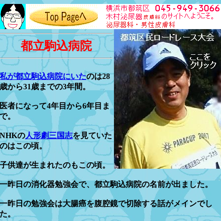
都立駒込病院
私が都立駒込病院にいた
のは28
歳から31歳までの3年間。
医者になって4年目から6年目ま
で。
NHKの
人形劇三国志
を見ていた
のはこの頃。
子供達が生まれたのもこの頃。
一昨日の消化器勉強会で、都立駒込病院の名前が出ました。
一昨日の勉強会は大腸癌を腹腔鏡で切除する話がメインでし
た。