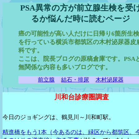
PSA異常の方が前立腺生検を受
るか悩んだ時に読むページ
癌の可能性が高い人だけに日帰り6箇所生
を行っている横浜市都筑区の木村泌尿器皮
科です。
ここは、院長ブログの原稿倉庫です。PSA
無関係な内容も多いブログです。
前立腺
結石・排尿
木村泌尿器
川和台診療圏調査
今日のジョギングは、鶴見川～川和町駅。
精進橋をもう1本（今あるのは、緑区から都筑区、