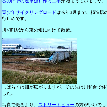
るのはその逆車線）作る工事
が始まっていました。
青少年サイクリングロード
は来年3月まで、精進橋
行止めです。
川和町駅から東の畑に向けて散策。
しばらくは畑が広がりますが、その先は川和台で住
した。
写真で撮るより、
ストリートビュー
の方がいいでし