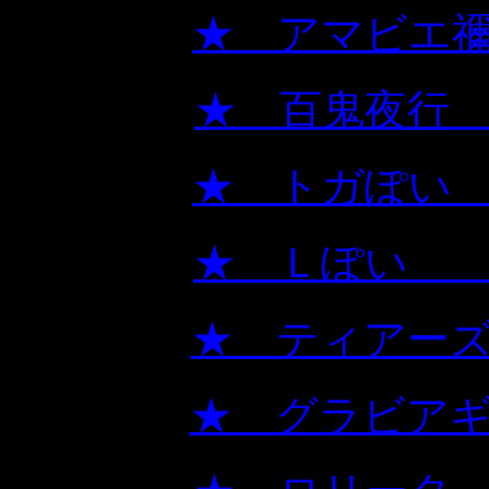
★ アマ
★ 
★ 
★ 
★ ティ
★ グラ