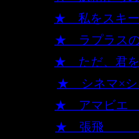
★ 私をス
★ ラ
★ ただ、
★ シ
★ 
★