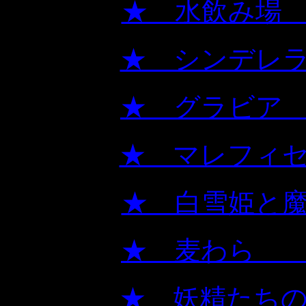
★ 
★ シ
★ 
★ マ
★ 白
★ 
★ 妖精た