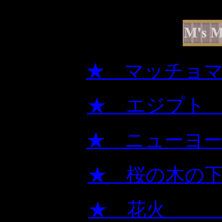
★ マッチョ
★ 
★ ニューヨ
★ 桜
★