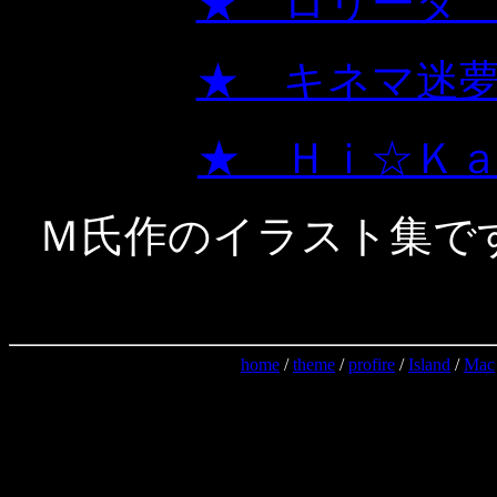
★ 
★ キ
★ Ｈｉ
Ｍ氏作のイラスト集で
home
/
theme
/
profire
/
Island
/
Mac