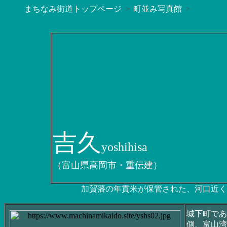
まちなみ街道トップページ
町並み写真館
吉久
yoshihisa
（富山県高岡市・重伝建）
加賀藩の年貢米が保管された、河口近く
城下町であ
側、富山湾