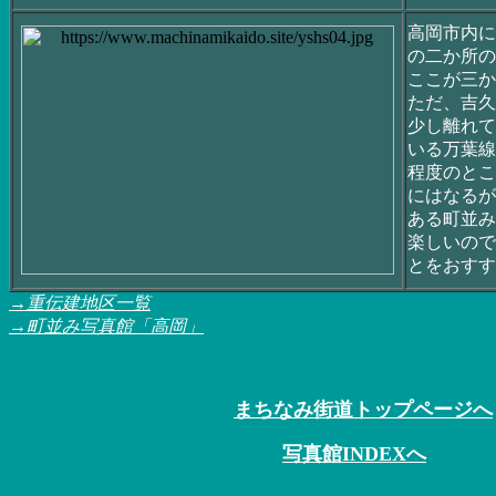
高岡市内に
の二か所の
ここが三か
ただ、吉久
少し離れて
いる万葉線
程度のとこ
にはなるが
ある町並み
楽しいので
とをおすす
→重伝建地区一覧
→町並み写真館「高岡」
まちなみ街道トップページへ
写真館INDEXへ