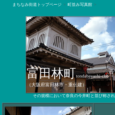
まちなみ街道トップページ
町並み写真館
富田林町
tondabayashi-cho
（大阪府富田林市・重伝建）
その規模において奈良の今井町と並び称され