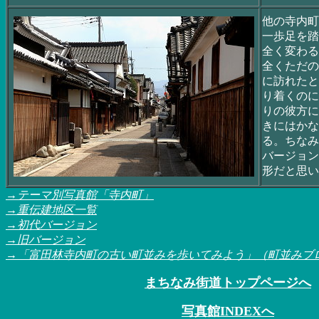
他の寺内町
一歩足を踏
全く変わる
全くただの
に訪れたと
り着くのに
りの彼方に
きにはかな
る。ちなみ
バージョン
形だと思い
→テーマ別写真館「寺内町」
→重伝建地区一覧
→初代バージョン
→旧バージョン
→
「富田林寺内町の古い町並みを歩いてみよう」（町並みブ
まちなみ街道トップページへ
写真館INDEXへ