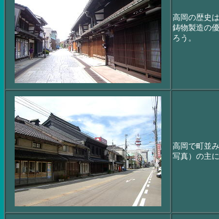
高岡の歴史
鋳物製造の
ろう。
高岡で町並
写真）の主