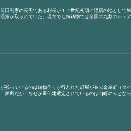
は前田利家の長男である利長が１７世紀初頭に隠居の地として
優遇策が取られていた。現在でも銅鋳物では全国の九割のシェ
みが残っているのは鋳物作りが行われた町屋が並ぶ金屋町（タ
に二箇所だが、なぜか重伝建選定されているのは山町のみとな