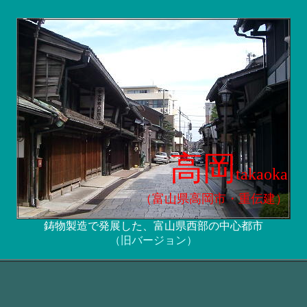
高岡
takaoka
（富山県高岡市・重伝建）
鋳物製造で発展した、富山県西部の中心都市
（旧バージョン）