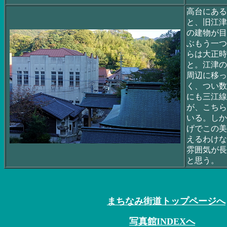
高台にある
と、旧江津
の建物が目
ぶもう一つ
らは大正時
と。江津の
周辺に移っ
く、つい数
にも三江線
が、こちら
いる。しか
げでこの美
えるわけな
雰囲気が長
と思う。
まちなみ街道トップページへ
写真館INDEXへ