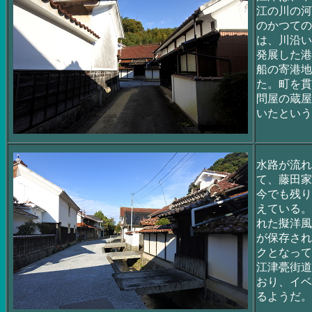
江の川の河
のかつての
は、川沿い
発展した港
船の寄港地
た。町を貫
問屋の蔵屋
いたという
水路が流れ
て、藤田家
今でも残り
えている。
れた擬洋風
が保存され
クとなって
江津甍街道
おり、イベ
るようだ。