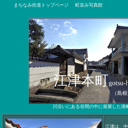
まちなみ街道トップページ
町並み写真館
江津本町
gotsu-
（島根
川沿いにある谷間の中に発展した港
江津は、中