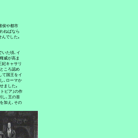
侯や都市

わねばなら

んでした｡ 

いた頃､イ

権威が高ま

妃キャサリ

ところ認め

して国王をイ

､ローマか

ました｡

トピア｣の作

し､王の首

加え､その
