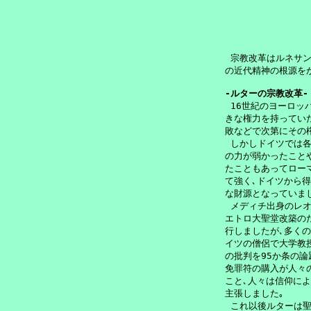
 宗教改革はルネサン
の近代精神の根源をか
-ルターの宗教改革-

 16世紀のヨーロッ
きな権力を持ってい
敗などで次第にその権
 しかしドイツでは各
の力が弱かったことや
たこともあってロー
て強く､ドイツから得
な財源となっていまし
 メディチ出身のレオ
エトロ大聖堂改築の
行しましたが､多くの
イツの僧侶で大学教授
の批判を95か条の論
免罪符の購入が人々
こと､人々は信仰によ
主張しました｡

 これ以後ルターは聖