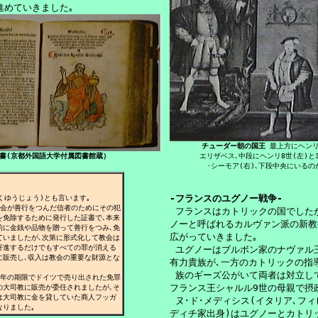
進めていきました｡
チューダー朝の国王
 最上方にヘンリ
書(京都外国語大学付属図書館蔵）
エリザベス､中段にヘンリ8世(左)と
･シーモア(右)､下段中央にいるの
-フランスのユグノー戦争-
くゆうじょう)とも言います｡

会が善行をつんだ信者のためにその犯


 フランスはカトリックの国でした
免除するために発行した証書で､本来

ノーと呼ばれるカルヴァン派の新教
に金銭や品物を贈って善行をつみ､免

広がっていきました｡

いましたが､次第に形式化して教会は

寄進するだけでもすべての罪が消える

 ユグノーはブルボン家のナヴァル王
販売し､収入は教会の重要な財源とな

有力貴族が､一方のカトリックの指導
 族のギーズ公がいて両者は対立して
降8年の期限でドイツで売り出された免罪

フランス王シャルル9世の母親で摂政
大司教に販売が委任されましたが､そ

は大司教に金を貸していた商人フッガ

 ヌ･ド･メディシス(イタリア､フィ
なりました｡
ディチ家出身)はユグノーとカトリッ