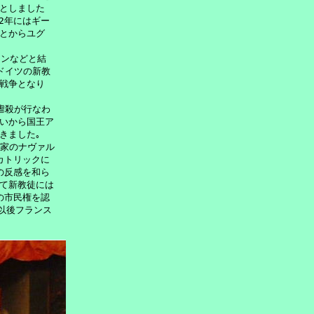
としました

2年にはギー

とからユグ

ンなどと結

ドイツの新教

戦争となり

虐殺が行なわ

いから国王ア

ました｡

家のナヴァル

トリックに

反感を和ら

て新教徒には

市民権を認

以後フランス
