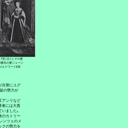
7世(左)とその妻

3番目の妻ジェーン

がエドワード6世
が次第にユグ

徒の勢力が

アンリなど

者には大貴

いました｡

のカトリー

レンツェのメ

クの勢力を
