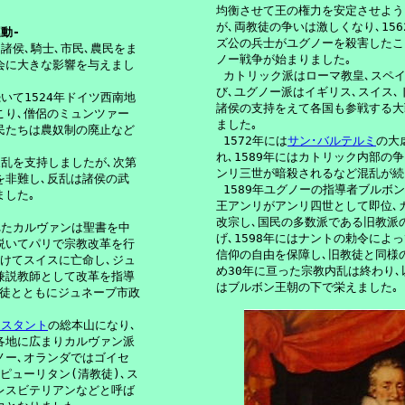
均衡させて王の権力を安定させよう
が､両教徒の争いは激しくなり､156
動-
ズ公の兵士がユグノーを殺害したこ
諸侯､騎士､市民､農民をま

ノー戦争が始まりました｡

会に大きな影響を与えまし

 カトリック派はローマ教皇､スペイ
び､ユグノー派はイギリス､スイス､
いて1524年ドイツ西南地

諸侯の支持をえて各国も参戦する大
り､僧侶のミュンツァー

ました｡

民たちは農奴制の廃止など

 1572年には
サン･バルテルミ
の大
れ､1589年にはカトリック内部の争
乱を支持しましたが､次第

ンリ三世が暗殺されるなど混乱が続き
非難し､反乱は諸侯の武

 1589年ユグノーの指導者ブルボン
王アンリがアンリ四世として即位､カ
改宗し､国民の多数派である旧教派の
れたカルヴァンは聖書を中

げ､1598年にはナントの勅令によっ
説いてパリで宗教改革を行

信仰の自由を保障し､旧教徒と同様の
けてスイスに亡命し､ジュ

め30年に亘った宗教内乱は終わり､
兼説教師として改革を指導

はブルボン王朝の下で栄えました｡

信徒とともにジュネーブ市政

テスタント
の総本山になり､

各地に広まりカルヴァン派

ー､オランダではゴイセ

ピューリタン(清教徒)､ス

レスビテリアンなどと呼ば
