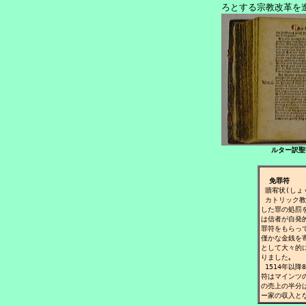
ろとする宗教改革を
ルター訳聖
免罪符
 贖宥状(しょ
 カトリック教
した罪の処罰を
は信者が自発的
罪符をもらって
僅かな金銭を
として大々的に
りました｡

 1514年以
符はマインツの
の売上の半分
ー家の収入と