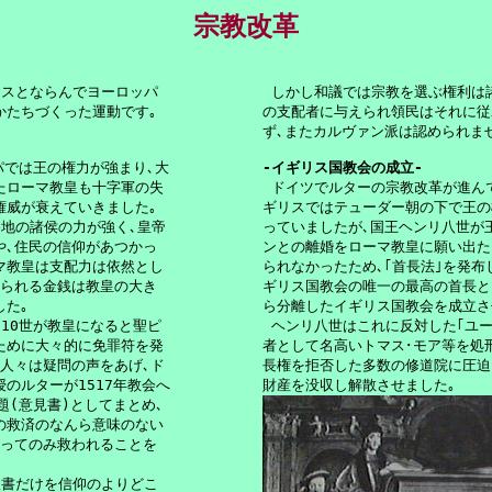
宗教改革
スとならんでヨーロッパ

 しかし和議では宗教を選ぶ権利は諸
たちづくった運動です｡ 

の支配者に与えられ領民はそれに従
ず､またカルヴァン派は認められませ
パでは王の権力が強まり､大

-イギリス国教会の成立-
たローマ教皇も十字軍の失


 ドイツでルターの宗教改革が進んで
威が衰えていきました｡

ギリスではテューダー朝の下で王の
地の諸侯の力が強く､皇帝

っていましたが､国王ヘンリ八世が王
､住民の信仰があつかっ

ンとの離婚をローマ教皇に願い出た
マ教皇は支配力は依然とし

られなかったため､｢首長法｣を発布
られる金銭は教皇の大き

ギリス国教会の唯一の最高の首長とし
た｡

ら分離したイギリス国教会を成立させ
10世が教皇になると聖ピ

 ヘンリ八世はこれに反対した｢ユー
ために大々的に免罪符を発

者として名高いトマス･モア等を処刑
人々は疑問の声をあげ､ド

長権を拒否した多数の修道院に圧迫を
のルターが1517年教会へ

財産を没収し解散させました｡
題(意見書)としてまとめ､

の救済のなんら意味のない

ってのみ救われることを

書だけを信仰のよりどこ
