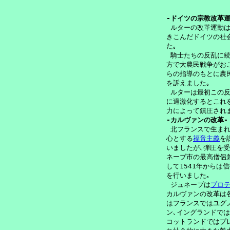
-ドイツの宗教改革運

 ルターの改革運動は
きこんだドイツの社
た｡

 騎士たちの反乱に続
方で大農民戦争がおこ
らの指導のもとに農
を訴えました｡

 ルターは最初この反
に過激化するとこれを
-カルヴァンの改革-

 北フランスで生ま
心とする
福音主義
を
いましたが､弾圧を受
ネーブ市の最高僧侶
して1541年からは
を行いました｡ 

 ジュネーブは
プロ
カルヴァンの改革は
はフランスではユグノ
ン､イングランドでは
コットランドではプ