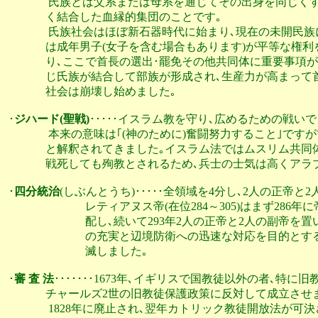
               氏族とは父系または母系を通じてその出身を同
              く結合した血縁的集団のことです｡

               氏族社会はほぼ新石器時代に始まり､現在の未
              は成年男子(女子を含む場合もあります)が平等
              り､ここで首長の選出･罷免その他共同体に重要
              じ氏族が結合して部族が形成され､生産力が高
              社会は崩壊し始めました｡ 

･
ジハード(聖戦)
･････イスラム教を守り､広めるための戦いで
               本来の意味は｢(神のために)奮闘努力すること
              と解釈されてきました｡イスラム法ではムスリ
              戦死しても殉教とされるため､兵士の士気は高
･
四分統治
(しぶんとうち)･････全領域を4分し､2人の正帝
　　　　　　　レティアヌス帝(在位284～305)はまず286
　　　　　　　配し､続いて293年2人の正帝と2人の副帝を置
　　　　　　　の充実と辺境防衛への迅速な対応を目的とする
　　　　　　　滅しました｡

･
審 査 法
･･･････1673年､イギリスで国教徒以外の者､特
              チャールズ2世の旧教徒保護政策に反対して成立させ
               1828年に廃止され､翌年カトリック教徒開放