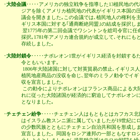
･
大陸会議
･････アメリカの独立戦争を指導した13植民地の代
               ジアを除くアメリカ植民地の代表がイギリス
               議会を開きました｡この会議では､植民地人の権
               ギリス本国に対する｢通商断絶同盟｣の結成を採択しま
                翌1775年の第二回会議でワシントンを総司令
               採択｡1781年アメリカ連合規約が成立して､
               存続しました｡

･
大陸封鎖令
･････ナポレオン1世がイギリス経済を封鎖す
               令ともいいます｡

                1806年大陸諸国に対して対英貿易の禁止､イ
               植民地産商品の没収を命じ､翌年のミラノ勅
               収を宣言しました｡

                この勅令によりナポレオンはフランス商品に
               れに従った大陸諸国が経済的に窮迫してナポ
               となりました｡

･
チェチェン紛争
･････チェチェン人はもともとはカフカス
               はイスラム教スンニ派に属していましたが19
               の少数民族とともにチェチェン自治共和国を形成
               宣言しました｡  同国をロシア連邦の一部と