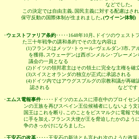
                         							   などでした｡

                この決定では自由主義､国民主義に対する配
               保守反動の国際体制が生まれました｡
(ウイーン体制)
･
ウェストファリア条約
･････1648年10月､ドイツのウェ
                た三十年戦争の講和条約でその主な内容は

                   (1)フランスはメッツ･トゥール･ヴェルダ
                     を獲得､スウェーデンは西ポンメルン･ブ
                     議会の一員となる

                   (2)ドイツの領邦君主はその領土に完全な主権を確
                   (3)スイスとオランダの独立が正式に承認される

                   (4)ドイツ内ではアウグスブルグの宗教和
                      認される  			                             などです         

･
エムス電報事件
･････ドイツのエムスに滞在中のプロイセ
                 ンの王族を再びスペイン王位候補者にしない
                 国王はこれを断り､このことをビスマルクに
                 に手を加え､フランス大使が王を脅迫したか
                 争のきっかけになろました｡

･
王安石の改革
･････王安石の新法とも言われ次のような政策