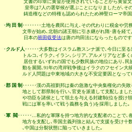
                  文書の印章に黄金が使用されていることから黄
                   皇帝は7人の選挙候が選ぶことになりま
                  鋳造権などの特権も認められたため神聖ロー
･
均 田 制
････････土地を農民に与え､その代わりに税金や
                 文帝が始め､北朝の諸王朝に引き継がれ隋･唐
                  日本の
班田収受法
は唐の均田法にならったものです｡
･
クルド人
･･････大多数はイスラム教スンナ派で､今日に至
                 トルコ､イラク､イラン､シリア､アルメリア
                  居住するいずれの国でも少数民族の地位に
                 動を展開､91年の湾岸戦争後はイラクのフセ
                 ルド人問題は中東地域の大きな不安定要因となって
･
郡 国 制
･･････漢の高祖劉邦は秦の急激な中央集権化の失
                 地として郡県制を行い､官吏を派遣して支
                 や功臣を諸侯として領土を与える封建制(位
                 戦には軍を率いて戦う義務を負う)を採用しました｡

･
軍  閥
･･････…私的な軍隊を持つ地方的な支配者のことで､
                 地方を支配し､帝国主義列強と結んで支援
                 ､中国は分裂状態に陥っていきました｡
