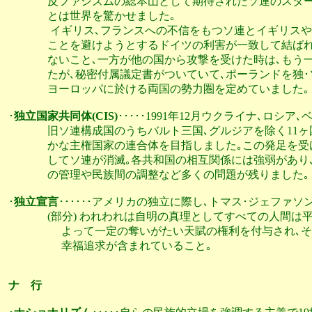
               反ファシズムの総本山として期待されたソ連
               とは世界を驚かせました｡

                イギリス､フランスへの不信をもつソ連とイ
               ことを避けようとするドイツの利害が一致して
               ないこと､一方が他の国から攻撃を受けた時は
               たが､秘密付属議定書がついていて､ポーラン
               ヨーロッパに於ける両国の勢力圏を定めていました｡

･
独立国家共同体(CIS)
･････1991年12月ウクライナ､ロシ
               旧ソ連構成国のうちバルト三国､グルジアを除
               かな主権国家の連合体を目指しました｡この発
               してソ連が消滅｡各共和国の相互関係には強弱
               の管理や民族間の調整など多くの問題が残りました｡

･
独立宣言
･･････アメリカの独立に際し､トマス･ジェファ
               (部分) われわれは自明の真理としてすべての人
                    よって一定の奪いがたい天賦の権利を付与
                    幸福追求が含まれていること｡

ナ　行