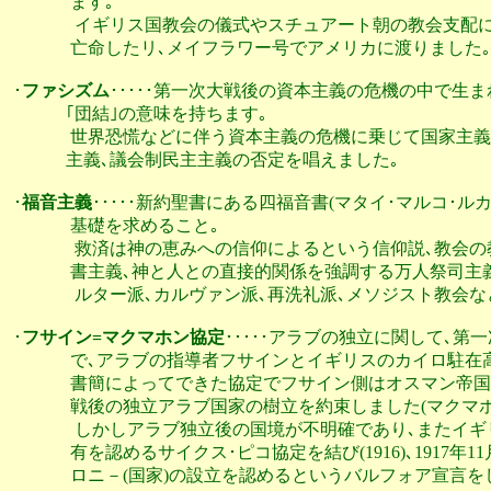
              ます｡

               イギリス国教会の儀式やスチュアート朝の教
              亡命したリ､メイフラワー号でアメリカに渡りました｡

･
ファシズム
･････第一次大戦後の資本主義の危機の中で生ま
             ｢団結｣の意味を持ちます｡

              世界恐慌などに伴う資本主義の危機に乗じて国家
             主義､議会制民主主義の否定を唱えました｡

･
福音主義
･････新約聖書にある四福音書(マタイ･マルコ･ル
              基礎を求めること｡

               救済は神の恵みへの信仰によるという信仰説
              書主義､神と人との直接的関係を強調する万人祭司
               ルター派､カルヴァン派､再洗礼派､メソジスト
･
フサイン=マクマホン協定
･････アラブの独立に関して､第一
              で､アラブの指導者フサインとイギリスのカイ
              書簡によってできた協定でフサイン側はオスマ
              戦後の独立アラブ国家の樹立を約束しました(マクマホ
               しかしアラブ独立後の国境が不明確であり､
              有を認めるサイクス･ピコ協定を結び(1916)､1
              ロニ－(国家)の設立を認めるというバルフォア