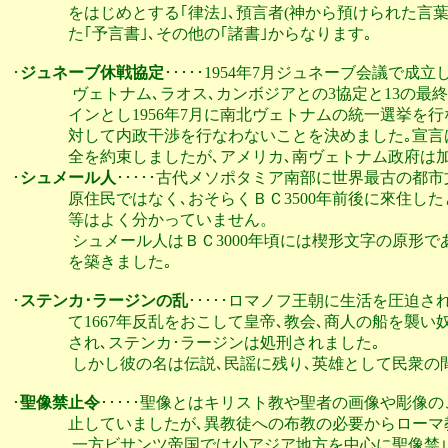
               をはじめとする｢律法｣､預言者(神から預けら
               た｢予言書｣､その他の｢諸書｣からなります｡

･
ジュネーブ休戦協定
･････1954年7月ジュネーブ会議で成
                ヴェトナム､ラオス､カンボジアとの3協定と1
               インとし1956年7月に南北ヴェトナムの統一選
               対して内政干渉を行なわないことを決めました｡
               全を約束しましたが､アメリカ､南ヴェトナム政府は加わらず南北分
･
シュメール人
･････古代メソポタミア南部に世界最古の都
               原住民ではなく､おそらくＢＣ3500年前後に
               等はよく分かっていません。

                シュメール人はＢＣ3000年頃には楔形文字
               を築きました｡

･
ステンカ･ラージンの乱
･････ロマノフ王朝に生活を圧迫さ
               て1667年反乱をおこして皇帝､教会､商人の船
               され､ステンカ･ラージンは処刑されました｡

                しかし彼の名は伝説､民謡に残り､英雄として
･
聖像禁止令
･････聖像とはキリスト教や聖者の画像や彫像
               止していましたが､異教徒への布教の必要から
                一方ビサンツ帝国では小アジア地方を中心に聖