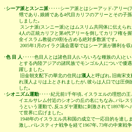
･
シーア派とスンニ派
･････シーア派とはシーアッド‐アリー
              甥であり､娘婿である4代目カリフのアリーと
              しました｡

               スンナ派(スンニー派)とはムスリム共同体に伝
              4人の正統カリフと第4代アリーを倒してカリフ
              全イスラム教徒の9割を占める絶対多数派です｡

               2005年1月のイラク議会選挙ではシーア派が勝利を収
･
色 目 人
･････色目人とは諸色目人(いろいろな種族の人)と
              とする内陸アジアの諸民族でモンゴル人につい
              躍しました｡ 

               旧金朝支配下の華北の住民は
漢人
と呼ばれ､旧南宋支
              れ漢人よりは上とされましたが､彼らは人口で
              した｡

･
シオニズム運動
･････紀元前1千年頃､イスラエルの理想の
              イエルサレム付近のシオンの丘の名にちなみ､
              うという運動で､反ユダヤ運動に刺激されて18
              て世界に広げました｡

               1948年のイスラエル共和国の成立で一応目的
              激し､パレスティナ戦争を経て1967年､73年の中東