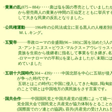
･
黄巣の乱
(875～884)･････唐は塩を国の専売としていま
                から密売商人の黄巣が仲間の王仙芝ととも
                して大きな民衆の反乱となりました｡

･
公民権運動
･････1964年の公民法成立に至る黒人の人種
                 Ｍ.Ｌ.キング｡             

･
五賢帝
･････帝政ローマの全盛期(96～180)に国を治めた
                ス･アントニヌス＝ピウス･マルクス＝アウ
                貴族を生前から後継者に指名して事業を引き
                -ロマーナローマの平和)｣を楽しみましたが
                めていました

･
五胡十六国時代
(304～439)･････中国北部を中心に五
               が争った時代です｡

                五胡とはこの時代に中国に侵入してきた匈奴､羯(
               のことで胡とは中国地方の異民族をさす言葉です｡

･
国共合作
･････中国国民党と中国共産党の提携によって統一を
               党全国大会で国民党と共産党が協力体制をとる
               (国際面でのソ連との協調)､容共(共産党の受け入