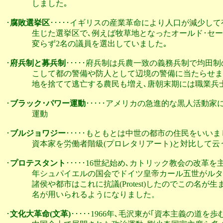
              しました｡

･
腐敗選挙区
･････イギリスの産業革命により人口が減少し
              生じた選挙区で､例えば牧草地となったオール
              変らず2名の議員を選出していました｡

･
府兵制と募兵制
･････府兵制は兵農一致の義務兵制で均田
              こして都の警備や防人として辺境の警備に当た
              地を捨てて逃亡する農民も増え､唐朝末期には
･
ブラック･パワー運動
･････アメリカの急進的な黒人活動
              運動

･
ブルジョワジー
･････もともとは中世の都市の住民をいい
              資本家を労働者階級(プロレタリアート)と対比し
･
プロテスタント
･････16世紀始め､カトリック教会の改革を
              年シュパイエルの国会でドイツ皇帝カール五世
              諸侯や都市はこれに抗議(Protest)したのでこの
              名が用いられるようになりました。

･
文化大革命(文革)
･････1966年､毛沢東が｢資本主義の道を