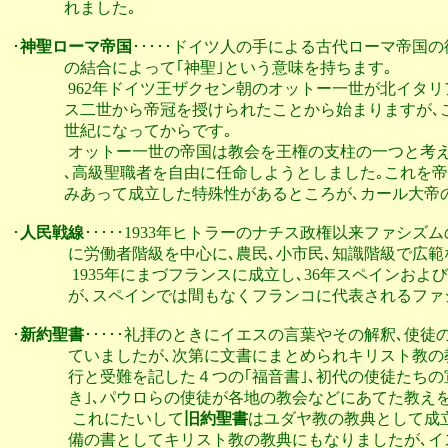
              れました｡

･
神聖ローマ帝国
･････ドイツ人の手による古代ローマ帝国
              の結合によって｢神聖｣という意味を持ちます｡

               962年ドイツ王ザクセン朝のオットー一世が
              ス二世から帝冠を授けられたことから始まります
              世紀になってからです｡

               オットー一世の帝国は教会を王権の支柱の一
              ､高級聖職者を自由に任命しようとしました｡こ
              みあって成立した特殊性があるところが､カール
･
人民戦線
･････1933年ヒトラーのナチス政権以来ファシズ
               に労働者階級を中心に､農民､小市民､知識階級
                1935年にまづフランスに成立し､36年スペ
               が､スペインでは間もなくフランコに代表され
･
新約聖書
･････礼拝のときにイエスの言葉やその解釈､使徒
               ていましたが､次第に文書にまとめられキリス
               行と受難を記した４つの｢福音書｣､初代の使
               き｣､パウロらの使徒が各地の教会などにあて
                これにたいして
旧約聖書
はユダヤ教の教典として成立
               備の書としてキリスト教の教典にもなりまし