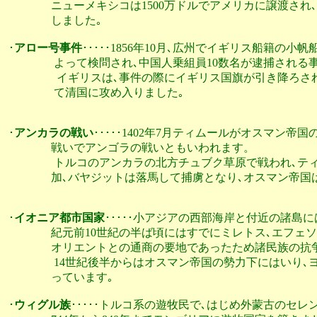
                ニューメキシコは1500万ドルでアメリカに
                しました｡

･
アロー号事件
･････1856年10月､広州でイギリス船籍の
                 よって検問され､中国人乗組員10数名が逮捕さ
                  イギリスは､事件の際にイギリス国旗が引
                 て清国に攻め入りました｡

･
アンカラの戦い
･････1402年7月ティムールがオスマン帝
                戦いでアンゴラの戦いともいわれます。

                 トルコのアンカラの北方チュブク草原で戦
                加､バヤジットは落馬して捕虜となり､オスマ
･
イオニア都市国家
･････小アジアの西部海岸と付近の諸島
                紀元前10世紀の半ば頃にはすでにミレトス､
                オリエントとの通商の要地であったため諸民族
                 14世紀後半からはオスマン帝国の勢力下に
                っています｡

･
ウィグル族
･････トルコ系の遊牧民で､はじめ外蒙古のセレ