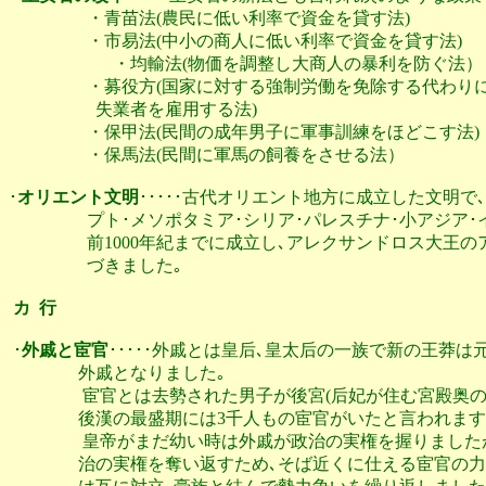
                  ・青苗法(農民に低い利率で資金を貸す法)

                  ・市易法(中小の商人に低い利率で資金を貸す法)

            　　　・均輸法(物価を調整し大商人の暴利を防ぐ法）

                  ・募役方(国家に対する強制労働を免除する
                    失業者を雇用する法)

                  ・保甲法(民間の成年男子に軍事訓練をほどこす法)

                  ・保馬法(民間に軍馬の飼養をさせる法）

･
オリエント文明
･････古代オリエント地方に成立した文明で
                  プト･メソポタミア･シリア･パレスチナ･小
                  前1000年紀までに成立し､アレクサンドロス
                  づきました｡

カ  行
･
外戚と宦官
･････外戚とは皇后､皇太后の一族で新の王莽は
                外戚となりました｡

                 宦官とは去勢された男子が後宮(后妃が住む
                後漢の最盛期には3千人もの宦官がいたと言われます｡
                 皇帝がまだ幼い時は外戚が政治の実権を握
                治の実権を奪い返すため､そば近くに仕える