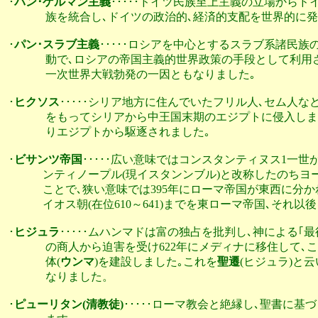
･
パン･ゲルマン主義
･････ドイツ民族至上主義の立場からド
              族を統合し､ドイツの政治的､経済的支配を世界
･
パン･スラブ主義
･････ロシアを中心とするスラブ系諸民族
              動で､ロシアの帝国主義的世界政策の手段として
              一次世界大戦勃発の一因ともなりました｡

･
ヒクソス
･････シリア地方に住んでいたフリル人､セム人な
              をもってシリアから中王国末期のエジプトに侵
              りエジプトから駆逐されました｡

･
ビサンツ帝国
･････広い意味ではコンスタンティヌス1一世
             ンティノープル(現イスタンンブル)と改称した
             ことで､狭い意味では395年にローマ帝国が東
             イオス朝(在位610～641)までを東ローマ帝国､
･
ヒジュラ
･････ムハンマドは富の独占を批判し､神による｢最
              の商人から迫害を受け622年にメディナに移住し
              体(
ウンマ
)を建設しました｡これを
聖遷
(ヒジュラ)と
              なりました。

･
ピューリタン(清教徒)
･････ローマ教会と絶縁し､聖書に基