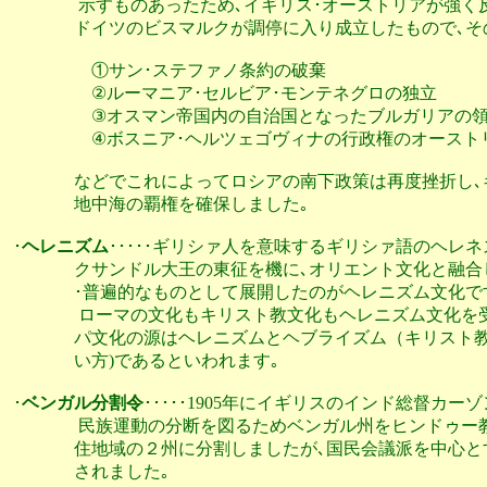
                示すものあったため､イギリス･オーストリ
               ドイツのビスマルクが調停に入り成立したもので､
                   ①サン･ステファノ条約の破棄

                   ②ルーマニア･セルビア･モンテネグロの独立

                   ③オスマン帝国内の自治国となったブルガリアの
                   ④ボスニア･ヘルツェゴヴィナの行政権のオー
               などでこれによってロシアの南下政策は再度
               地中海の覇権を確保しました｡ 							

･
ヘレニズム
･････ギリシァ人を意味するギリシァ語のヘレネス(H
               クサンドル大王の東征を機に､オリエント文化
               ･普遍的なものとして展開したのがヘレニズム文化です
                ローマの文化もキリスト教文化もヘレニズム
               パ文化の源はヘレニズムとヘブライズム（キ
               い方)であるといわれます｡

･
ベンガル分割令
･････1905年にイギリスのインド総督カ
                民族運動の分断を図るためベンガル州をヒン
               住地域の２州に分割しましたが､国民会議派を中
               されました｡
