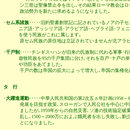
               ン三世は聖像禁止令を出し､その結果ローマ
               政治勢力を新たに求めるようになりました｡

･
セム系諸族
･････旧約聖書創世記に記されているノアの子
              ニア語･アッシリア語･アラビア語･ヘブライ語
              を使う民族がこれに属します｡

               原セム民族の原住地は立証されていませんが北
･
千戸制
･････チンギス=ハンが旧来の氏族制に代わる軍事･
              遊牧民族を95の千戸集団に分け､それを百戸･
              や功臣をあてました｡

               千戸の数は帝国の拡大によって増大し､帝国の集
タ　行
･
大躍進運動
･････中華人民共和国の第2次五ヵ年計画(1958
               発展を目指す政策､スローガンで人民公社を
               ましたが､1959年からの自然災害､ソ連の技術
               乱し､1500～2000万におよぶ餓死者を出し
               とになりました｡
