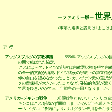
世界
ーファミリー版ー 
(事項の選択と説明は｢よこは
ア  行
･
アウグスブルグの宗教和議
･････1555年､アウグスブル
                の間で結ばれた協定｡

                 これによって､ドイツの諸侯は宗教選択権を
                の全一的支配が消滅､ドイツ諸侯の宗教上の
                仰の自由を認めなかったこと､カルヴァン派
                クの留保権が大きかったことなど､妥協的色彩
                て尾をひき､やがて三十年戦争の一因となりました｡          
･
アメリカ=メキシコ戦争
･････米墨戦争ともいい､アメリカ合衆
                キシコはこれを認めず開戦しましたが､1年半后
                ーペ･イダルゴ条約により､リオグランデ川を