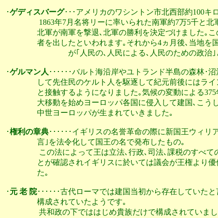
･
ゲディスバーグ
･･･アメリカのワシントン市北西部約100キ
                  1863年7月名将リーに率いられた南軍約7万
                 北軍が南軍を撃退､北軍の勝利を決定づけま
                 者を出したといわれます｡それから4ヵ月後
　　　　　　　　 が｢人民の､人民による､人民のための政治｣
･
ゲルマン人
･･････バルト海沿岸やユトランド半島の森林･
                 して先住民のケルト人を駆逐して紀元前後
                 と接触するようになりました｡気候の変動に
                 大移動を始めヨーロッパ各国に侵入して建
                 中世ヨーロッパが生まれていきました｡

･
権利の章典
･･････イギリスの名誉革命の際に新国王ウィリ
                 言｣を法令化して国王の名で発布したもの｡

                  この法によって王は立法､行政､司法､課
                 とが確認されイギリスに於いては議会が王
                 た｡

･
元 老 院
･･････古代ローマでは建国当初から存在していた
                 構成されていたようです｡

                  共和政の下でははじめ貴族だけで構成され