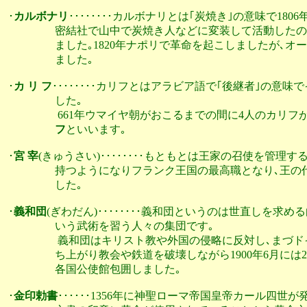
･
カルボナリ
････････カルボナリとは｢炭焼き｣の意味で1
                  密結社で山中で炭焼き人などに変装して活
                  ました｡1820年ナポリで革命を起こしま
                  ました｡

･
カ リ フ
････････カリフとはアラビア語で｢後継者｣の意
                  した｡

                   661年ウマイヤ朝がおこるまでの間に4人
                  フ
といいます｡

･
宮 宰
(きゅうさい)････････もともとは王家の召使を管理
                  持つようになりフランク王国の最高職とな
                  した｡

･
義和団
(ぎわだん)････････義和団というのは世直しを求
                  いう武術を習う人々の集団です｡

                   義和団はキリスト教や外国の侵略に反対
                  ち上がり教会や鉄道を破壊しながら1900年
                  各国公使館包囲しました｡

･
金印勅書
･･････1356年に神聖ローマ帝国皇帝カール四世