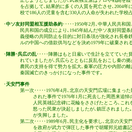
               止しようとしましたが､武装独立派はテロや戦闘
               を占拠して､結果的に多くの人質を死亡させ､2
               校で186人の児童を含む330人の人命が失われ
･
中ソ友好同盟相互援助条約
･････1950年2月､中華人民
               民共和国の成立により､1945年結んだ中ソ友
               義侵略の共同防止を目的に対日条項が強化され
               ルの中国への借款供与などを決め1979年に破棄さ
･
陣勝･呉広の乱
･････陣勝はもと日雇いで生計を立てていた
               れていましたが､呉広らとともに反乱をおこ
               農民の支持を得て勢力を拡大､秦軍の圧力や内
               秦国滅亡のきっかけになった事件です｡

･
天安門事件
               第一次･････1976年4月､北京の天安門広場
                          された事件で1976年1月に死去し
                          人民英雄記念碑に花輪をささげた
                          怒った民衆が決起しましたが､鎮圧
                          が失脚しました｡

               第二次･････1989年6月､民主化を要求し
                          を政府が武力で弾圧した事件で胡