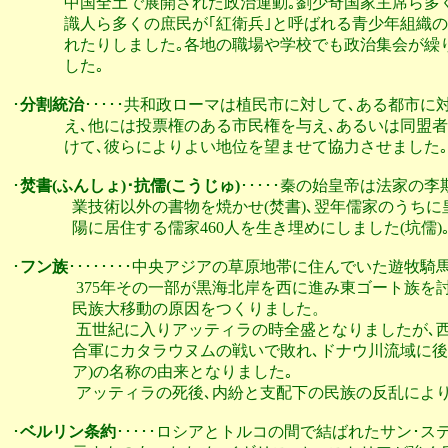
              中国全土で展開された政治運動｡劉少奇国家主
              識人ら多くの庶民が｢紅衛兵｣と呼ばれる青少
              れたりしました｡各地の職場や学校でも政治集
              した｡

･
分割統治
･････共和政ローマは植民市に対して､ある都市
              え､他には投票権のある市民権を与え､あるい
              けて､彼らによりよい地位を望ませて協力させました｡

･
焚書(ふんしょ)･抗儒(こうじゅ)
･････秦の始皇帝は法家の李
                業技術以外の書物を焼かせ(焚書)､翌年儒家
                陽に居住する儒家460人を生き埋めにしました(坑儒)｡
･
フン族
････････中央アジアの草原地帯に住んでいた遊牧
                 375年その一部が黒海北岸を西に進み東ゴ
                民族大移動の原因をつくりました。

                 五世紀に入りアッティラの時全盛となりま
                合軍にカタラウヌムの戦いで敗れ､ドナウ川流
                ア)の名称の由来となりました｡

                 アッティラの死後､内紛と支配下の民族の反乱
･
ベルリン条約
･････ロシアとトルコの間で結ばれたサン･