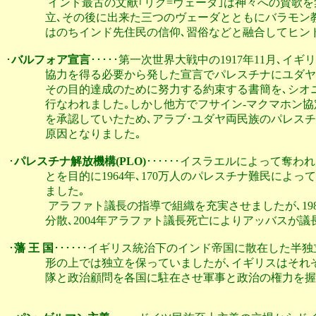
               インド最古の文献｢リグ=ヴェーダ｣は神々への
              立､その後に出来た三つのヴェーダとともにバ
              はのちインド先住民の信仰､習俗などと融合して
･
バルフォア宣言
･････第一次世界大戦中の1917年11月､
              協力を得る必要から発した宣言でパレスチナに
              その目的達成のために努力する約束する書簡を
              行なわれました｡しかし他方でフサイン-マクマホン
              を承認していたため､アラブ･ユダヤ両民族の
              原因となりました｡ 

･
パレスチナ解放機構(PLO)
･･････イスラエルによって奪わ
              とを目的に1964年､170万人のパレスチナ難
              ました｡

               アラファト議長の指導で組織を充実させました
              分散､2004年アラファト議長死亡によりアッバス
･
藩 王 国
･･････イギリス統治下のインド帝国に散在した半独立
              形の上では独立を保っていましたが､イギリス
              隊と政治顧問を各国に駐在させ軍事と政治の権力