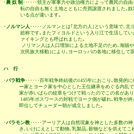
･
農 奴 制
･･････領主が軍事力や政治権力によって農民の自
               転の自由も無く土地とともに売買譲渡されま
               いる点が違います｡               

･
ノルマン人
･････ノルマンとは｢北方の人｣という意味で､
               総称です｡またフィヨルドという入り江で生活
               ァイキングとも呼ばれました｡

                ノリマン人は人口増加による土地不足のため
               次民族大移動｣により､ヨーロッパの各地に移
ハ　行
･
バラ戦争
･･････百年戦争終結後の1455年におこり､散発
              ー家とヨーク家を中心とした王位継承をめぐる
              家が赤いばらの紋章をつけて戦ったのでこの名があり
               1485年ボスワースの対戦でヨーク側が破れ
              即位してチューダー朝が成立しました｡

･
バラモン教
･････アーリア人は自然現象を神とした多数の
              き､いけにえとして動物､乳製品､穀物などを供え