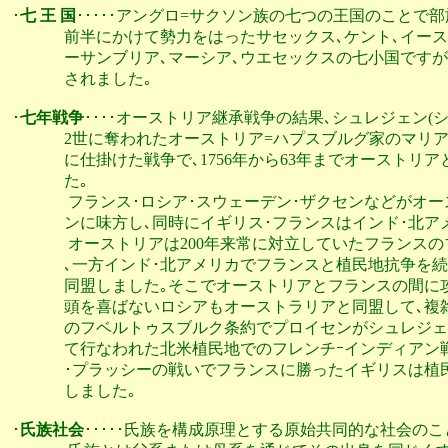
･
七 王 国
･････アングロ=サクソン族の七つの王国のことで
              前半にかけて勢力をはったサセックス､ケント､
              ーサンブリア､マーシア､ウエセックスの七小国
              されました｡ 

･
七年戦争
････オーストリア継承戦争の結果､シュレジェン(
              2世に奪われたオーストリア=ハプスブルグ家
              に仕掛けた戦争で､1756年から63年までオー
              た｡

               フランス･ロシア･スウェーデン･ザクセンな
              ンに味方し､同時にイギリス･フランスはインド･
               オーストリアは200年来常に対立していたフラ
              ､一方インド･北アメリカでフランスと植民地
              同盟しました｡そこでオーストリアとフランス
              頭を喜ばないロシアもオーストラリアと同盟して
              のフベルトゥスブルク条約でプロイセンがシュ
              て行なわれた北米植民地でのフレンチｰインデ
              ･プラッシーの戦いでフランスに勝ったイギリ
              しました｡

･
氏族社会
･････氏族を構成原理とする原始共同的な社会のこと