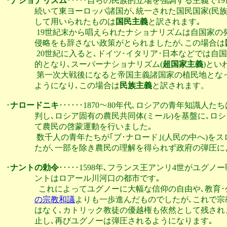
･
ナショナリズム
･････自らの民族的立場を強調する主義で1
               続いて東ヨーロッパ諸国が､統一された国民国家
               して用いられたものは
国民主義
と訳されます｡

                19世紀末から唱えられたナショナリズムは自
               侵略をも辞さない政策がとられましたが､この場合は
                20世紀に入ると､ドイツ･イタリア･日本な
               的となり､スーパーナショナリズム(
超国家主義
)とい
                第一次大戦後になると帝国主義諸国家の植民
               ようになり､この場合は
民族主義
と訳されます。

･
ナロードニキ
･･････1870～80年代､ロシアの青年知識
               判し､ロシア固有の農民共同体(ミール)を基
               て農民の啓蒙運動を行いました｡

                数千人の青年たちが｢ブ･ナロード｣(人民の
               たが､一部を除き農民の理解を得られず政府の
･
ナントの勅令
･････1598年､フランス王アンリ4世がユグ
               ントはロアール川河口の都市です｡

                 これによってユグノーに大幅な信仰の自由や､
の宗教和議
よりも一歩進んだものでしたが､これで宗
               はなく､カトリック教徒の優越権も依然として残
               止し､再びユグノーは弾圧されるようになります｡
