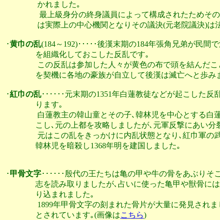
                 かれました｡

                  最上級身分の終身議員によって構成された
                 は実際上の中心機関となりその議決(元老院議
･
黄巾の乱
(184～192)･････後漢末期の184年張角兄弟
                を組織化しておこした反乱です｡

                 この反乱は参加した人々が黄色の布で頭を
                を契機に各地の豪族が自立して後漢は滅亡へと歩みま
･
紅巾の乱
･･････元末期の1351年白蓮教徒などが起こした
                ります｡

                 白蓮教主の韓山童とその子､韓林児を中心と
                こし､元の上都を攻略しましたが､元軍反撃にあい
                 元はこの乱をきっかけに内乱状態となり､紅巾
                韓林児を暗殺し1368年明を建国しました｡

･
甲骨文字
･･････殷代の王たちは亀の甲や牛の骨をあぶり
                志を読み取りましたが､占いに使った亀甲や
                り込まれました｡

                 1899年甲骨文字の刻まれた骨片が大量に発
                とされています｡(画像は
こちら
)
