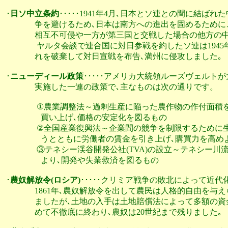
･
日ソ中立条約
･････1941年4月､日本とソ連との間に結ば
               争を避けるため､日本は南方への進出を固める
               相互不可侵や一方が第三国と交戦した場合の他方
                ヤルタ会談で連合国に対日参戦を約したソ連は1
               れを破棄して対日宣戦を布告､満州に侵攻しました｡

･
ニューディール政策
･････アメリカ大統領ルーズヴェルト
               実施した一連の政策で､主なものは次の通りです。

                ①農業調整法～過剰生産に陥った農作物の作
                  買い上げ､価格の安定化を図るもの

                ②全国産業復興法～企業間の競争を制限する
                  うとともに労働者の賃金を引き上げ､購買力を
                ③テネシー渓谷開発公社(TVA)の設立～テ
                  より､開発や失業救済を図るもの

･
農奴解放令(ロシア)
･････クリミア戦争の敗北によって近代
               1861年､農奴解放令を出して農民は人格的自
               ましたが､土地の入手は土地賠償法によって
               めて不徹底に終わり､農奴は20世紀まで残りました｡
