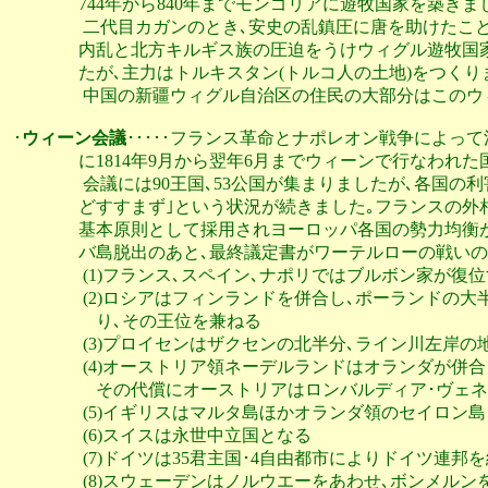
                744年から840年までモンゴリアに遊牧国家を築きま
                 二代目カガンのとき､安史の乱鎮圧に唐を助け
                内乱と北方キルギス族の圧迫をうけウィグル
                たが､主力はトルキスタン(トルコ人の土地)をつくり
                 中国の新疆ウィグル自治区の住民の大部分はこ
･
ウィーン会議
･････フランス革命とナポレオン戦争によっ
                に1814年9月から翌年6月までウィーンで行なわれ
                 会議には90王国､53公国が集まりましたが､
                どすすまず｣という状況が続きました｡フラ
                基本原則として採用されヨーロッパ各国の勢
                バ島脱出のあと､最終議定書がワーテルロー
                 (1)フランス､スペイン､ナポリではブルボン家が復位
                 (2)ロシアはフィンランドを併合し､ポーラ
                    り､その王位を兼ねる

                 (3)プロイセンはザクセンの北半分､ライン川左岸
                 (4)オーストリア領ネーデルランドはオラン
                    その代償にオーストリアはロンバルディア･ヴ
                 (5)イギリスはマルタ島ほかオランダ領のセイ
                 (6)スイスは永世中立国となる

                 (7)ドイツは35君主国･4自由都市によりドイツ連
                 (8)スウェーデンはノルウエーをあわせ､ボン