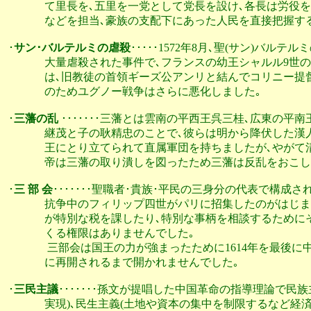
              て里長を､五里を一党として党長を設け､各長は
              などを担当､豪族の支配下にあった人民を直接把握
･
サン･バルテルミの虐殺
･････1572年8月､聖(サン)バルテ
              大量虐殺された事件で､フランスの幼王シャルル
              は､旧教徒の首領ギーズ公アンリと結んでコリ
              のためユグノー戦争はさらに悪化しました｡

･
三藩の乱 
･･･････三藩とは雲南の平西王呉三桂､広東の平
              継茂と子の耿精忠のことで､彼らは明から降伏
              王にとり立てられて直属軍団を持ちましたが､
              帝は三藩の取り潰しを図ったため三藩は反乱を
･
三 部 会
･･･････聖職者･貴族･平民の三身分の代表で構成さ
              抗争中のフィリップ四世がパリに招集したのが
              が特別な税を課したり､特別な事柄を相談する
              くる権限はありませんでした｡

               三部会は国王の力が強まったために1614年を最
              に再開されるまで開かれませんでした｡

･
三民主議
･･･････孫文が提唱した中国革命の指導理論で民族
              実現)､民生主義(土地や資本の集中を制限するな