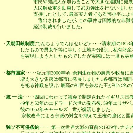
                          市民や知識人が加わることで大き
                          人民解放軍を動員して武力弾圧を
                          支持したとして､最高実力者である
　　                      選出されましたが､この事件は国
                          経済制裁を行いました｡

･
天朝田畝制度
(てんちょうでんぽせいど)･････清末期の18
               したもので男女平等に等しく土地を分配し､私
               を実現しようとしたものでしたが実際には一度も実
･
都市国家
･････紀元前3000年頃､余剰生産物の農業や牧畜
               増え大きな集落は都市に発展しました｡各都市
               を祀る神殿を設け､最高の神官を兼ねた王が神の
･
統 一 法
･････四回にわたって議会で制定されたイギリス国教
               49年と52年のエドワード六世の発布後､59
               後の1662年チャールズ二世が復活しました｡

                宗教改革による宗派の対立を抑えて王権の強
･
独ソ不可侵条約
･････第一次世界大戦の直前の1939年､ナ