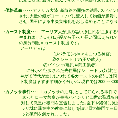
                は互に対立､豪族と結んで勢力争いを繰り返しました｡
･
価格革命
･････アメリカ大陸･新航路の開拓の結果､スペイ
                され､大量の銀がヨーロッパに流入して物価
                させ､国王による中央集権化をおし進めることになり
･
カースト制度
･････アーリア人が肌の黒い原住民を征服す
                生まれました｡それが親から子へと長い間伝
                の身分制度＝カースト制度です｡

                 アーリア人は

         　　　　　　　　　　①バラモン(神々をまつる神官)

          　　　　　　　　　 ②クシャトリア(王や武人)

                  　　　　　 ③バイシャ(農民や商工業者)

                       に分かれ征服された先住民はシュードラ
                 やがて時代が進むにつれて各カーストの内
                 ト制度はますます細かく分かれ､現在では2000
･
カノッサ事件
･････｢カノッサの屈辱｣として知られる事件です
                   1075年ローマ教皇が皇帝ハインリヒ四世
                  対して教皇は破門を宣告しました｡臣下や
                  ッサ城に滞在中の教皇に赦しを請い雪の城
                  っと破門を解かれました｡ 
