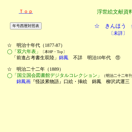
Ｔｏｐ
浮世絵文献資
☆ きんほう 
〔未詳〕
　☆　明治十年代（1877-87）

◯「双六年表」
〔本HP・Top〕
　　「前進占考書生双陸」
錦鳳
　不詳　明治10年代　⑪

　☆　明治二十二年（1889）

◯「国立国会図書館デジタルコレクション」
（明治二十二年
　　　錦鳳画