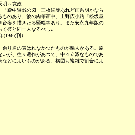
明～寛政

「殿中遊戯の図」三枚続等あれど画系明かなら

ものあり、彼の肉筆画中、上野広小路「松坂屋

台姿を描きたる竪幅等あり。また安永九年版の

く彼と同一人なるべし〟

946)刊）

余り名の表はれなかつたものが幾人かある。庵

いが、往々遺作があつて、中々立派なものであ

などによいものがある。構図も複雑で割合によ
