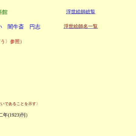
料館
浮世絵師総覧
い 闇牛斎 円志
浮世絵師名一覧
〕
どう〉参照）
使いであることを示す〉
1923)刊）
