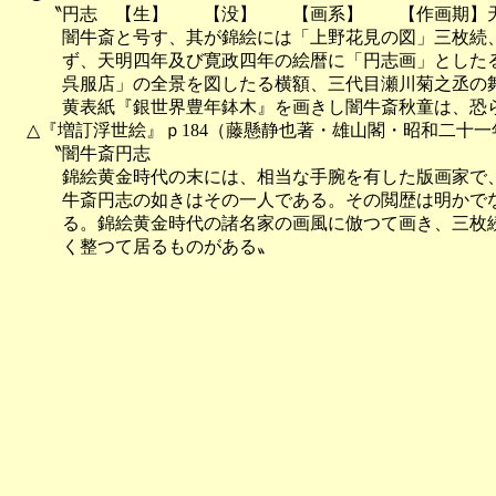
　　〝円志　【生】　　【没】　　【画系】　　【作画期】天
　　　闇牛斎と号す、其が錦絵には「上野花見の図」三枚続、
　　　ず、天明四年及び寛政四年の絵暦に「円志画」としたる
　　　呉服店」の全景を図したる横額、三代目瀬川菊之丞の舞
　　　黄表紙『銀世界豊年鉢木』を画きし闇牛斎秋童は、恐ら
　△『増訂浮世絵』ｐ184（藤懸静也著・雄山閣・昭和二十一年(1
　　〝闇牛斎円志

　　　錦絵黄金時代の末には、相当な手腕を有した版画家で、
　　　牛斎円志の如きはその一人である。その閲歴は明かでな
　　　る。錦絵黄金時代の諸名家の画風に倣つて画き、三枚続