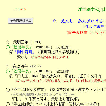
Ｔｏｐ
浮世絵文献資
☆ えんし あんぎゅうさ
〔生没年未詳
（闇牛斎秋童〈しゅう
　☆　天明三年（1783）

◯「絵暦年表」
（本HP・Top）（天明三年）
　　④
「闇牛斎画」
（瀬川菊之丞の春駒踊り）

　　　　賛なし
〈暖簾の縦の切れ目が大の月〉
　☆　寛政四年（1792）

◯「絵暦年表」
（本HP・Top）（寛政四年）
　　⑧「円志画」Ⅲ-4「鼠の嫁入り」署名に〔壬子〕の朱印
　　　　〈花嫁の帯に小の月、花聟の肩衣に大の月、袖の小槌は大黒天の
　◯『浮世絵師人名辞書』（桑原羊次郎著・教文館・大正十二年(
（国立国会図書館・近代デジタルライブラリー）
　　〝円志　闇牛斎と号す、天明より寛政頃〟

　◯『浮世絵師伝』p23（井上和雄著・昭和六年(1931)刊）
