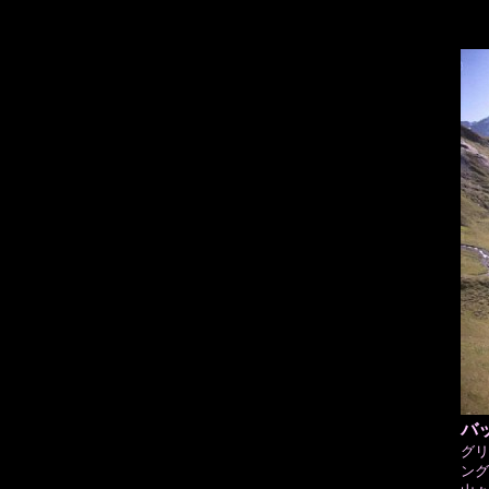
バ
グリ
ング