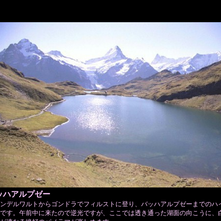
ッハアルプゼー
ンデルワルトからゴンドラでフィルストに登り、バッハアルプゼーまでのハ
です。午前中に来たので逆光ですが、ここでは透き通った湖面の向こうに、