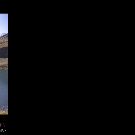
イキ
白い