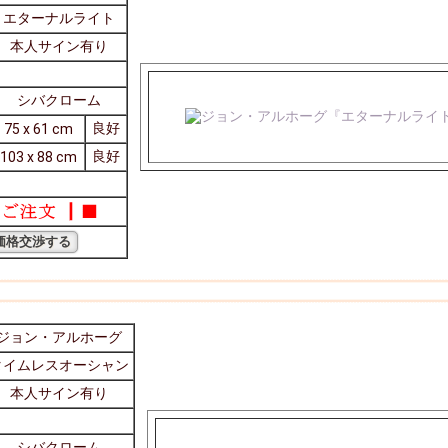
エターナルライト
本人サイン有り
シバクローム
良好
75 x 61 cm
良好
103 x 88 cm
ジョン・アルホーグ
タイムレスオーシャン
本人サイン有り
シバクローム