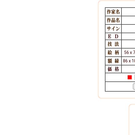
56 x 
86 x 