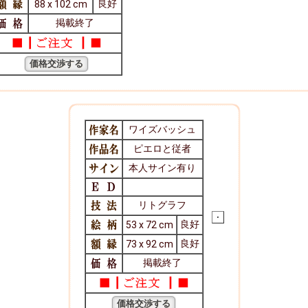
良好
88 x 102 cm
掲載終了
ワイズバッシュ
ピエロと従者
本人サイン有り
リトグラフ
良好
53 x 72 cm
良好
73 x 92 cm
掲載終了