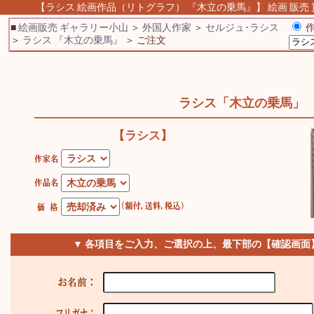
【ラシス 絵画作品（リトグラフ） 『木立の乗馬』】 絵画 販売 買
■
絵画販売 ギャラリー小山
＞
外国人作家
＞
セルジュ･ラシス
作
＞
ラシス 『木立の乗馬』
＞ ご注文
ラシス「木立の乗馬」
【ラシス】
▼ 各項目をご入力、ご選択の上、最下部の【確認画面