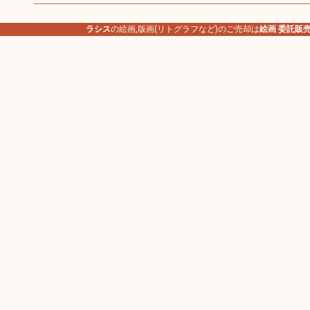
ラシス
の絵画,版画(リトグラフなど)のご売却は
絵画 委託販