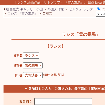
【ラシス 絵画作品（リトグラフ） 『雪の乗馬』】 絵画 販売 買
■
絵画販売 ギャラリー小山
＞
外国人作家
＞
セルジュ･ラシス
作
＞
ラシス 『雪の乗馬』
＞ ご注文
ラシス「雪の乗馬」
【ラシス】
▼ 各項目をご入力、ご選択の上、最下部の【確認画面