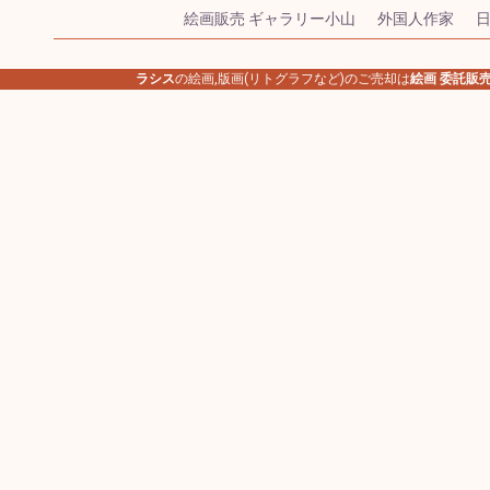
絵画販売 ギャラリー小山
外国人作家
ラシス
の絵画,版画(リトグラフなど)のご売却は
絵画 委託販