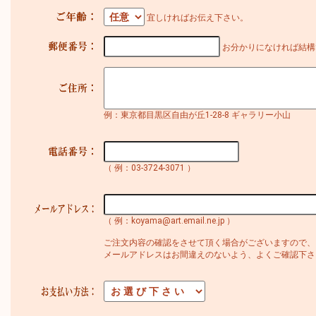
宜しければお伝え下さい。
お分かりになければ結構
例：東京都目黒区自由が丘1-28-8 ギャラリー小山
（ 例：03-3724-3071 ）
（ 例：koyama@art.email.ne.jp ）
ご注文内容の確認をさせて頂く場合がございますので、
メールアドレスはお間違えのないよう、よくご確認下さ