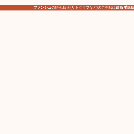
ファンシュ
の絵画,版画(リトグラフなど)のご売却は
絵画 委託