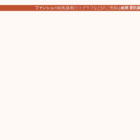
ファンシュ
の絵画,版画(リトグラフなど)のご売却は
絵画 委託