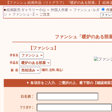
【ファンシュ 絵画作品（リトグラフ） 『暖炉のある部屋』】 絵画 販売
■
絵画販売 ギャラリー小山
＞
外国人作家
＞
ファンシュ･ルダ
作家
ン
＞
ファンシュ - 2
＞ ご注文
ファンシュ「暖炉のある部
【ファンシュ】
▼ 各項目をご入力、ご選択の上、最下部の【確認画面