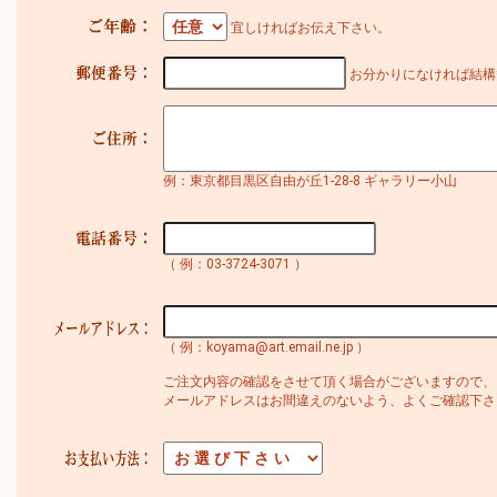
宜しければお伝え下さい。
お分かりになければ結構
例：東京都目黒区自由が丘1-28-8 ギャラリー小山
（ 例：03-3724-3071 ）
（ 例：koyama@art.email.ne.jp ）
ご注文内容の確認をさせて頂く場合がございますので、
メールアドレスはお間違えのないよう、よくご確認下さ