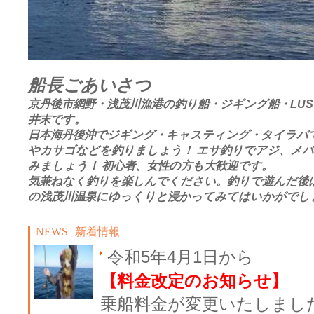
船長ごあいさつ
京丹後市網野・浅茂川漁港の釣り船・ジギング船・LUS
井末です。
日本海丹後沖でジギング・キャスティング・タイラバ
やカサゴなどを釣りましょう！ エサ釣りでアジ、メ
みましょう！ 初心者、女性の方も大歓迎です。
気兼ねなく釣りを楽しんでください。釣りで遊んだ後
の浅茂川温泉にゆっくりと浸かってみてはいかがでし
NEWS
新着情報
令和5年4月1日から
【料金改定のお知らせ】
乗船料金が変更いたしまし