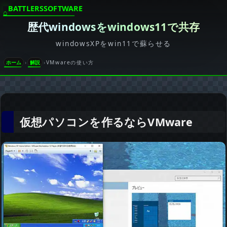
BATTLERSSOFTWARE
歴代windowsをwindows11で共存
windowsXPをwin11で蘇らせる
ホーム
解説
VMwareの使い方
仮想パソコンを作るならVMware