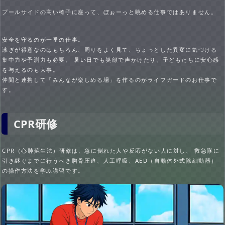
プールサイドの高い椅子に座って、ぼぉーっと眺める仕事ではありません。
安全を守るのが一番の仕事。
泳ぎが得意なのはもちろん、周りをよく見て、ちょっとした異変に気づける
集中力や予測力も必要。 暑い日でも笑顔で声かけたり、子どもたちに安心感
を与えるのも大事。
仲間と連携して「みんなが楽しめる場」を作るのがライフガードのお仕事で
す。
CPR研修
CPR（心肺蘇生法）研修は、急に倒れた人や反応がない人に対し、 救急隊に
引き継ぐまでに行うべき胸骨圧迫、人工呼吸、AED（自動体外式除細動器）
の操作方法を学ぶ講習です。