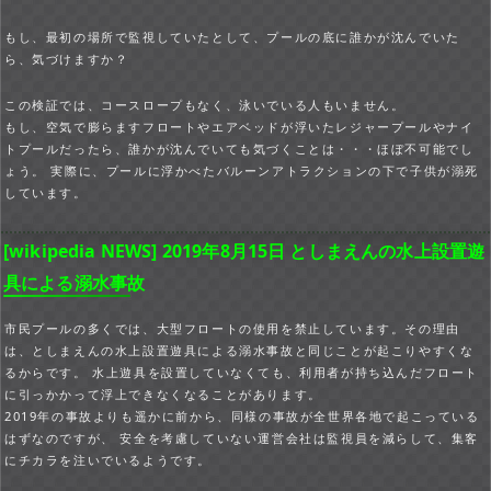
もし、最初の場所で監視していたとして、プールの底に誰かが沈んでいた
ら、気づけますか？
この検証では、コースロープもなく、泳いでいる人もいません。
もし、空気で膨らますフロートやエアベッドが浮いたレジャープールやナイ
トプールだったら、誰かが沈んでいても気づくことは・・・ほぼ不可能でし
ょう。 実際に、プールに浮かべたバルーンアトラクションの下で子供が溺死
しています。
[wikipedia NEWS] 2019年8月15日 としまえんの水上設置遊
具による溺水事故
市民プールの多くでは、大型フロートの使用を禁止しています。その理由
は、としまえんの水上設置遊具による溺水事故と同じことが起こりやすくな
るからです。 水上遊具を設置していなくても、利用者が持ち込んだフロート
に引っかかって浮上できなくなることがあります。
2019年の事故よりも遥かに前から、同様の事故が全世界各地で起こっている
はずなのですが、 安全を考慮していない運営会社は監視員を減らして、集客
にチカラを注いでいるようです。