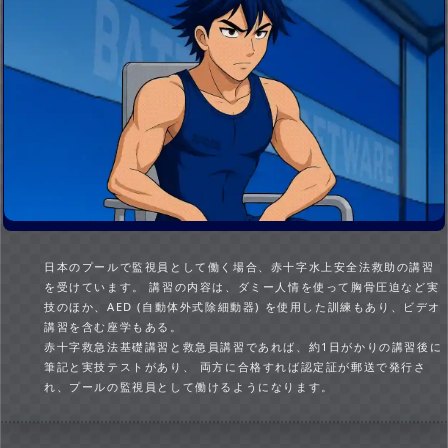
日本のプールで監視員として働く場合、赤十字水上安全法救助の講習
を受けています。 講習の内容は、ダミー人情を使って胸骨圧迫など実
技のほか、AED (自動体外式除細動器) を使用した訓練もあり、ビデオ
講習を含む座学もある。
赤十字救急法基礎講習と救急員講習であれば、約1日がかりの講習後に
筆記と実技テストがあり、 両方に合格すれば認定証が郵送で発行さ
れ、プールの監視員として働けるようになります。