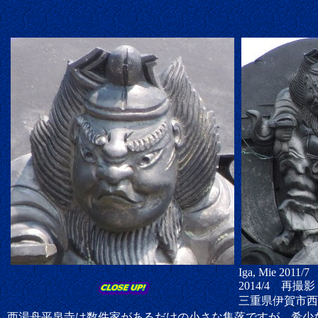
Iga, Mie 2011/7
2014/4 再撮影
三重県伊賀市西
西湯舟平泉寺は数件家があるだけの小さな集落ですが、希少