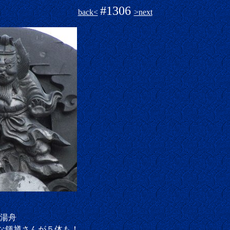
#1306
back<
>next
湯舟
な鍾馗さんが５体も！