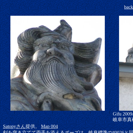
bac
Gifu 2009
岐阜市真
Satopyさん
提供。
Map 004
剣を突き立てて両手を添えるポーズは、岐阜標準の
#0026
と