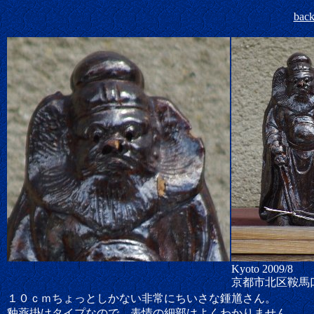
bac
Kyoto 2009/8
京都市北区鞍馬
１０ｃｍちょっとしかない非常にちいさな鍾馗さん。
釉薬掛けタイプなので、表情の細部はよくわかりません。