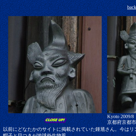
bac
Kyoto 200
9/8
京都府京都
以前にどなたかのサイトに掲載されていた鍾馗さん。今はリ
帽子と目つきが地球外生物風。