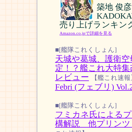
築地 俊彦
KADOK
売り上げランキング:
Amazon.co.jpで詳細を見る
■[艦隊これくしょん]
天城や葛城、護衛空
定！？艦これ大特集改「F
レビュー
【艦これ速報
Febri (フェブリ) Vol.
■[艦隊これくしょん]
フミカネ氏によるプ
構解説 他プリンツ