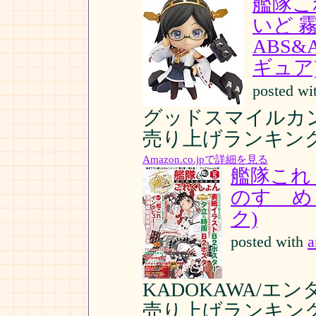
艦隊こ
いど 
ABS&
ギュア
posted wi
グッドスマイルカンパニー
売り上げランキング:
Amazon.co.jpで詳細を見る
艦隊これ
のすゝめ 
ク)
posted with
a
KADOKAWA/エンター
売り上げランキング: