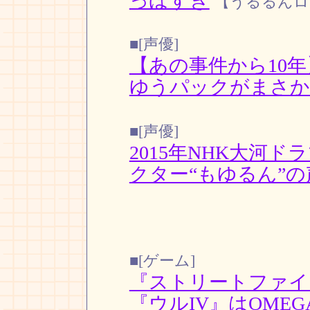
っぽすぎ
【うるるんロ
■[声優]
【あの事件から10
ゆうパックがまさか
■[声優]
2015年NHK大河
クター“もゆるん”
■[ゲーム]
『ストリートファイ
『ウルIV』はOME