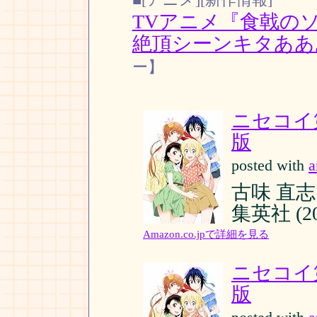
TVアニメ『食戟の
絶頂シーンキタああ
ー】
ニセコイ
版
posted with
a
古味 直志
集英社 (201
Amazon.co.jpで詳細を見る
ニセコイ
版