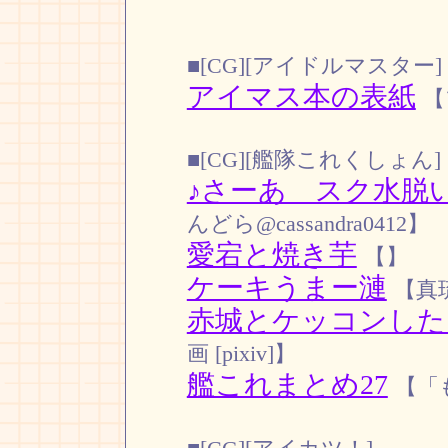
■[CG][アイドルマスター]
アイマス本の表紙
【
■[CG][艦隊これくしょん]
♪さーあ スク水脱
んどら@cassandra0412】
愛宕と焼き芋
【】
ケーキうまー漣
【真琉
赤城とケッコンした
画 [pixiv]】
艦これまとめ27
【「も