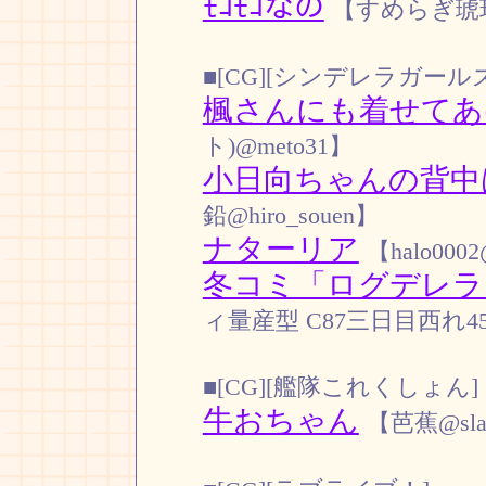
ﾓｺﾓｺなの
【すめらぎ琥珀@s
■[CG][シンデレラガールズ
楓さんにも着せてあ
ト)@meto31】
小日向ちゃんの背中
鉛@hiro_souen】
ナターリア
【halo0002
冬コミ「ログデレラ
ィ量産型 C87三日目西れ45a@
■[CG][艦隊これくしょん]
牛おちゃん
【芭蕉@slau