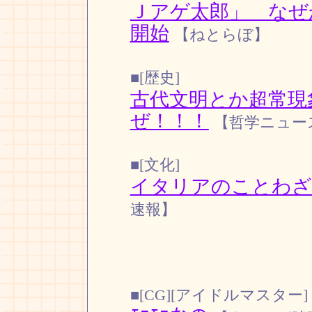
Ｊアゲ太郎」 なぜ
開始
【ねとらぼ】
■[歴史]
古代文明とか超常現
ぜ！！！
【哲学ニュース
■[文化]
イタリアのことわざ
速報】
■[CG][アイドルマスター]