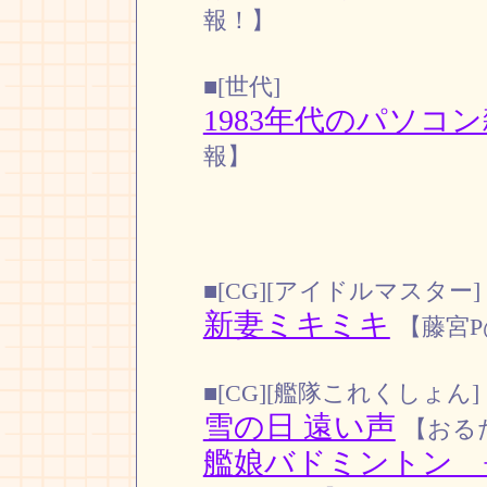
報！】
■[世代]
1983年代のパソコ
報】
■[CG][アイドルマスター]
新妻ミキミキ
【藤宮P@r
■[CG][艦隊これくしょん]
雪の日 遠い声
【おるだ
艦娘バドミントン 