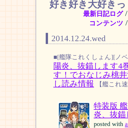
好き好き大好きっ
最新日記ログ
コンテンツ
2014.12.24.wed
■[艦隊これくしょん][ノベ
陽炎、抜錨します4
す！でおなじみ桃井
し読み情報
【艦これ速
特装版 艦
炎、抜錨し
posted with
a