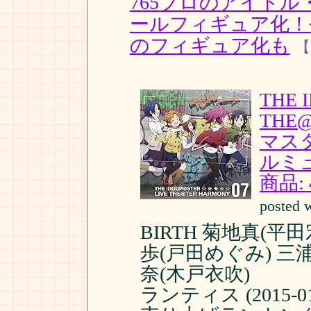
765プロのアイド
ールフィギュア化！
のフィギュア化も
【
THE 
THE
マスタ
ルミ
商品:
posted 
BIRTH 菊地真(平
歩(戸田めぐみ) 三
奈(木戸衣吹)
ランティス (2015-01