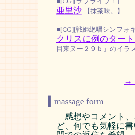
■[CG][ラブライブ！]
亜里沙
【抹茶味。】
■[CG][戦姫絶唱シンフォ
クリスに例のタート
目東ヌー２９ｂ」のイラスト [
→
massage form
感想やコメント、
ど、何でも気軽に書