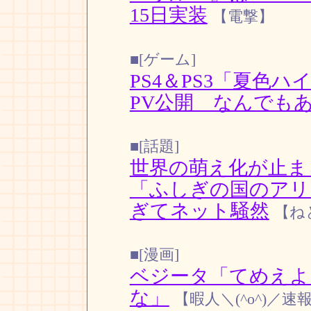
15日実装
【電撃】
■[ゲーム]
PS4＆PS3「夏色
PV公開 なんでも
■[話題]
世界の萌え化が止ま
「ふしぎの国のアリ
ぎてネット騒然
【ね
■[漫画]
ベジータ「てめえよ
な」
【暇人＼(^o^)／速