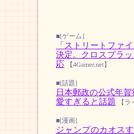
■[ゲーム]
「ストリートファイタ
決定。クロスプラッ
応
【4Gamer.net】
■[話題]
日本郵政の公式年賀
愛すぎると話題
【ラ
■[漫画]
ジャンプのカオスす