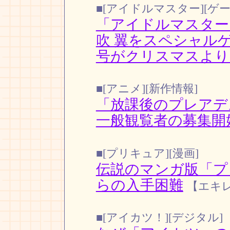
■[アイドルマスター][ゲー
「アイドルマスター
吹 翼をスペシャル
号がクリスマスより
■[アニメ][新作情報]
「放課後のプレア
一般観覧者の募集開
■[プリキュア][漫画]
伝説のマンガ版「プ
らの入手困難
【エキ
■[アイカツ！][デジタル]