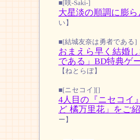
■[咲-Saki-]
大星淡の順調に膨ら
い】
■[結城友奈は勇者である]
おまえら早く結婚し
である」BD特典ゲ
【ねとらぼ】
■[ニセコイ][]
4人目の『ニセコイ
ど 橘万里花」をご
ー】