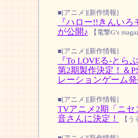
■[アニメ][新作情報]
『ハロー!!きんい
が公開♪
【電撃G's magaz
■[アニメ][新作情報]
『To LOVEる-と
第2期製作決定！＆PS
レーションゲーム発
■[アニメ][新作情報]
TVアニメ2期「ニセ
音さんに決定！
【う
■[アニメ][新作情報]