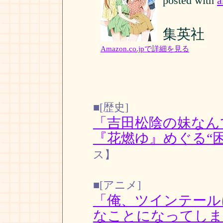
posted with
a
集英社
Amazon.co.jpで詳細を見る
■[歴史]
「吉田松陰の妹なん
『花燃ゆ』めぐる“困
ス】
■[アニメ]
「俺、ツインテール
なことになってしま