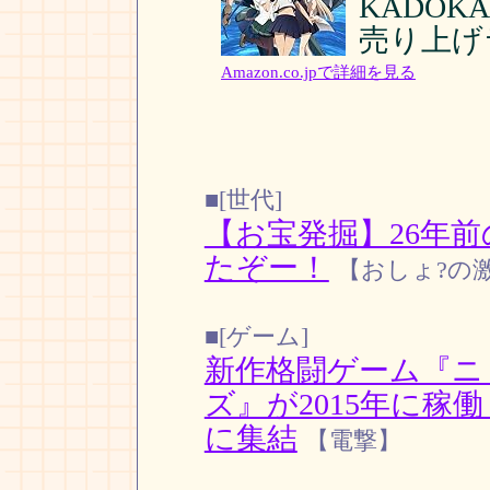
KADOKAW
売り上げラ
Amazon.co.jpで詳細を見る
■[世代]
【お宝発掘】26年
たぞー！
【おしょ?の
■[ゲーム]
新作格闘ゲーム『ニ
ズ』が2015年に稼働！
に集結
【電撃】