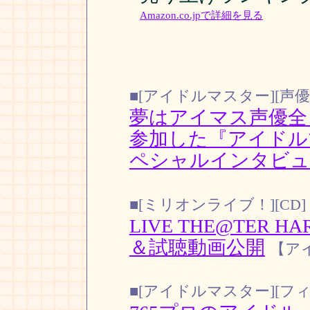
Amazon.co.jpで詳細を見る
■[アイドルマスター][声優
夢はアイマス声優全員の
参加した『アイドル
ペシャルインタビュ
■[ミリオンライブ！][CD]
LIVE THE@TER H
＆試聴動画公開
【ア
■[アイドルマスター][フ