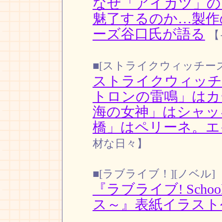
なぜ「アイカツ」の
魅了するのか…製作
ーズ谷口氏が語る
【
■[ストライクウィッチーズ
ストライクウィッチ
トロンの雷鳴」はカ
海の女神」はシャッ
橋」はペリーネ。エ
材な日々】
■[ラブライブ！][ノベル]
『ラブライブ! School 
ス～』表紙イラスト