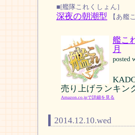
■[艦隊これくしょん]
深夜の朝潮型
【あ艦
艦こ
月
posted 
KAD
売り上げランキング:
Amazon.co.jpで詳細を見る
2014.12.10.wed