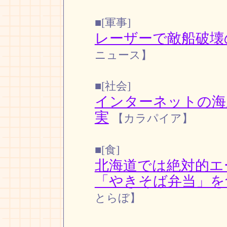
■[軍事]
レーザーで敵船破壊
ニュース】
■[社会]
インターネットの海
実
【カラパイア】
■[食]
北海道では絶対的エ
「やきそば弁当」を
とらぼ】