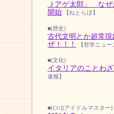
Ｊアゲ太郎」 なぜ
開始
【ねとらぼ】
■[歴史]
古代文明とか超常現
ぜ！！！
【哲学ニュース
■[文化]
イタリアのことわざ
速報】
■[CG][アイドルマスター]