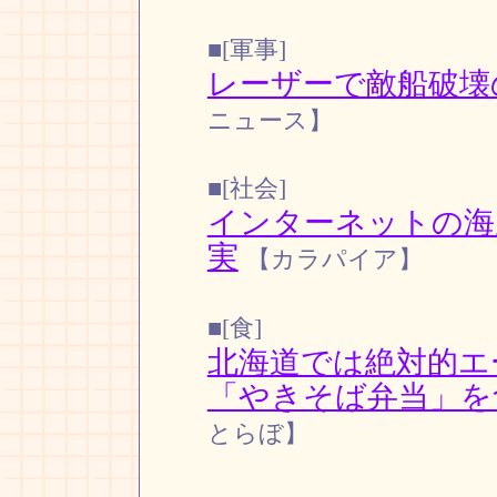
■[軍事]
レーザーで敵船破壊
ニュース】
■[社会]
インターネットの海
実
【カラパイア】
■[食]
北海道では絶対的エ
「やきそば弁当」を
とらぼ】