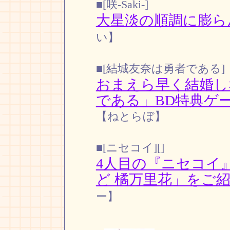
■[咲-Saki-]
大星淡の順調に膨ら
い】
■[結城友奈は勇者である]
おまえら早く結婚し
である」BD特典ゲ
【ねとらぼ】
■[ニセコイ][]
4人目の『ニセコイ
ど 橘万里花」をご
ー】