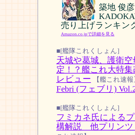
築地 俊彦
KADOK
売り上げランキング:
Amazon.co.jpで詳細を見る
■[艦隊これくしょん]
天城や葛城、護衛空
定！？艦これ大特集改「F
レビュー
【艦これ速報
Febri (フェブリ) Vol.
■[艦隊これくしょん]
フミカネ氏によるプ
構解説 他プリンツ