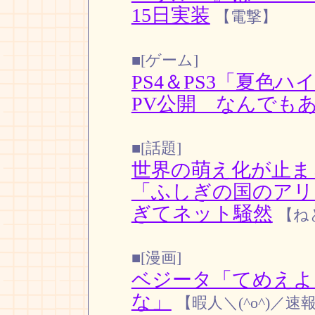
15日実装
【電撃】
■[ゲーム]
PS4＆PS3「夏色
PV公開 なんでも
■[話題]
世界の萌え化が止ま
「ふしぎの国のアリ
ぎてネット騒然
【ね
■[漫画]
ベジータ「てめえよ
な」
【暇人＼(^o^)／速