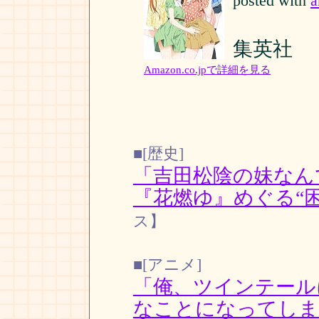
posted with
a
集英社
Amazon.co.jpで詳細を見る
■[歴史]
「吉田松陰の妹なん
『花燃ゆ』めぐる“困
ス】
■[アニメ]
「俺、ツインテール
なことになってしま