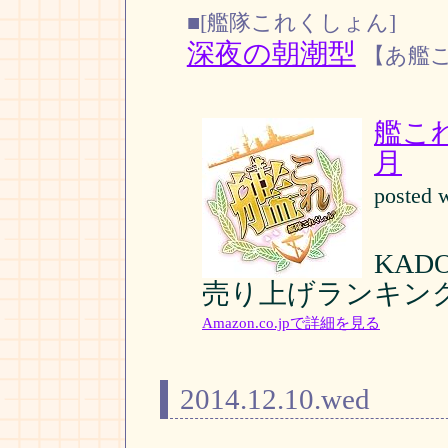
■[艦隊これくしょん]
深夜の朝潮型
【あ艦
艦こ
月
posted 
KAD
売り上げランキング:
Amazon.co.jpで詳細を見る
2014.12.10.wed