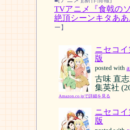
TVアニメ『食戟の
絶頂シーンキタああ
ー】
ニセコイ
版
posted with
a
古味 直志
集英社 (201
Amazon.co.jpで詳細を見る
ニセコイ
版