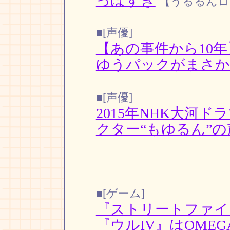
っぽすぎ
【うるるんロ
■[声優]
【あの事件から10
ゆうパックがまさか
■[声優]
2015年NHK大河
クター“もゆるん”
■[ゲーム]
『ストリートファイ
『ウルIV』はOME