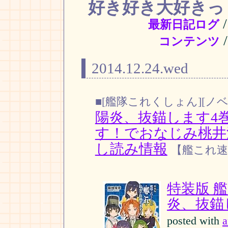
好き好き大好きっ
最新日記ログ
コンテンツ
2014.12.24.wed
■[艦隊これくしょん][ノベ
陽炎、抜錨します4
す！でおなじみ桃井
し読み情報
【艦これ速
特装版 艦
炎、抜錨し
posted with
a