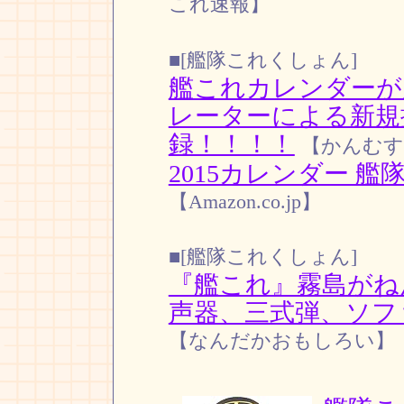
これ速報】
■[艦隊これくしょん]
艦これカレンダーが
レーターによる新規
録！！！！
【かんむす
2015カレンダー 艦
【Amazon.co.jp】
■[艦隊これくしょん]
『艦これ』霧島がね
声器、三式弾、ソフ
【なんだかおもしろい】