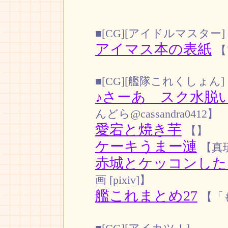
■[CG][アイドルマスター]
アイマス本の表紙
【
■[CG][艦隊これくしょん]
♪さーあ スク水脱
んどら@cassandra0412】
愛宕と焼き芋
【】
ケーキうまー漣
【真琉
赤城とケッコンした
画 [pixiv]】
艦これまとめ27
【「も