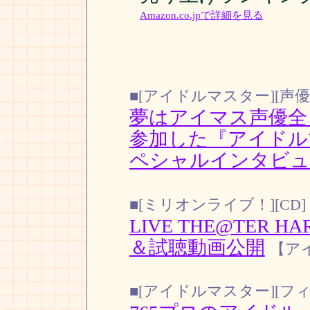
Amazon.co.jpで詳細を見る
■[アイドルマスター][声優
夢はアイマス声優全員の
参加した『アイドル
ペシャルインタビュ
■[ミリオンライブ！][CD]
LIVE THE@TER H
＆試聴動画公開
【ア
■[アイドルマスター][フ