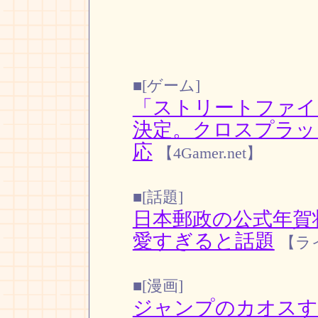
■[ゲーム]
「ストリートファイタ
決定。クロスプラッ
応
【4Gamer.net】
■[話題]
日本郵政の公式年賀
愛すぎると話題
【ラ
■[漫画]
ジャンプのカオスす