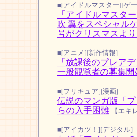
■[アイドルマスター][ゲー
「アイドルマスター
吹 翼をスペシャル
号がクリスマスより
■[アニメ][新作情報]
「放課後のプレア
一般観覧者の募集開
■[プリキュア][漫画]
伝説のマンガ版「プ
らの入手困難
【エキ
■[アイカツ！][デジタル]