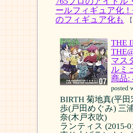
765プロのアイド
ールフィギュア化！
のフィギュア化も
【
THE 
THE
マスタ
ルミ
商品:
posted 
BIRTH 菊地真(平
歩(戸田めぐみ) 三
奈(木戸衣吹)
ランティス (2015-01