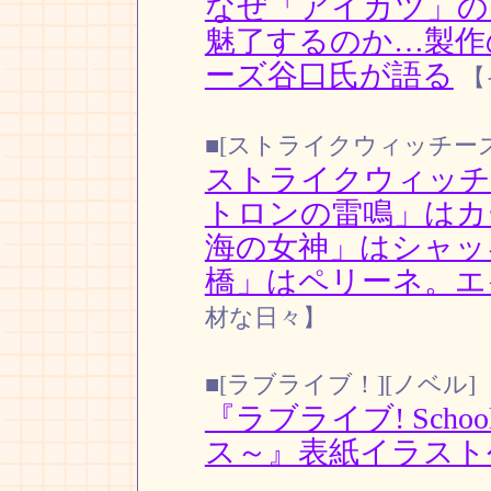
なぜ「アイカツ」の
魅了するのか…製作
ーズ谷口氏が語る
【
■[ストライクウィッチーズ
ストライクウィッチ
トロンの雷鳴」はカ
海の女神」はシャッ
橋」はペリーネ。エ
材な日々】
■[ラブライブ！][ノベル]
『ラブライブ! School 
ス～』表紙イラスト