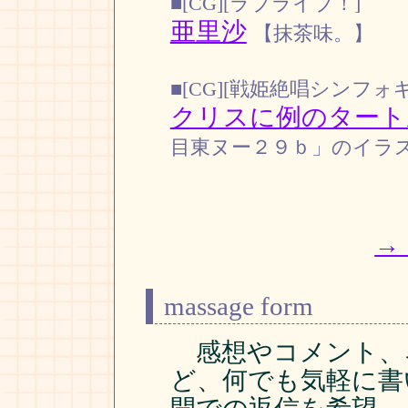
■[CG][ラブライブ！]
亜里沙
【抹茶味。】
■[CG][戦姫絶唱シンフォ
クリスに例のタート
目東ヌー２９ｂ」のイラスト [
→
massage form
感想やコメント、
ど、何でも気軽に書