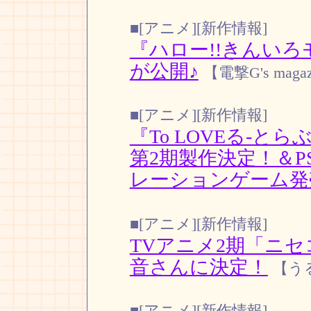
■[アニメ][新作情報]
『ハロー!!きんい
が公開♪
【電撃G's magaz
■[アニメ][新作情報]
『To LOVEる-と
第2期製作決定！＆PS
レーションゲーム発
■[アニメ][新作情報]
TVアニメ2期「ニセ
音さんに決定！
【う
■[アニメ][新作情報]