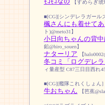
ﾓｺﾓｺなの
【すめらぎ琥珀@s
■[CG][シンデレラガールズ
楓さんにも着せてあ
ト)@meto31】
小日向ちゃんの背中
鉛@hiro_souen】
ナターリア
【halo0002
冬コミ「ログデレラ
ィ量産型 C87三日目西れ45a@
■[CG][艦隊これくしょん]
牛おちゃん
【芭蕉@slau