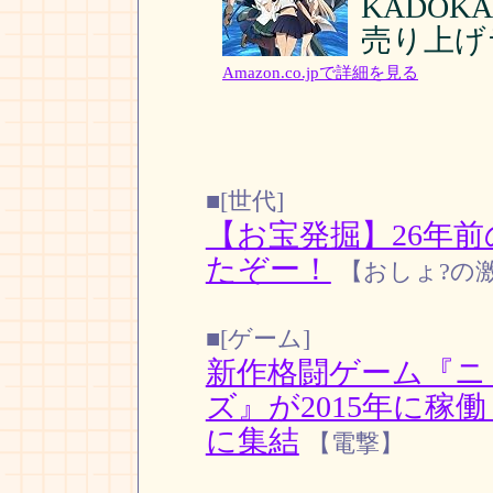
KADOKAW
売り上げラ
Amazon.co.jpで詳細を見る
■[世代]
【お宝発掘】26年
たぞー！
【おしょ?の
■[ゲーム]
新作格闘ゲーム『ニ
ズ』が2015年に稼働！
に集結
【電撃】