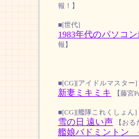
報！】
■[世代]
1983年代のパソコ
報】
■[CG][アイドルマスター]
新妻ミキミキ
【藤宮P@r
■[CG][艦隊これくしょん]
雪の日 遠い声
【おるだ
艦娘バドミントン 