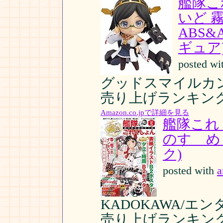
艦隊こ
いど 
ABS&
ギュア
posted wi
グッドスマイルカンパニー
売り上げランキング:
Amazon.co.jpで詳細を見る
艦隊これ
のすゝめ 
ク)
posted with
a
KADOKAWA/エンター
売り上げランキング: