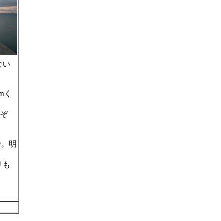
ない
mく
ぞ
v。明
リも