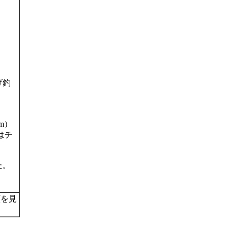
げ釣
m）
はチ
た。
顔を見