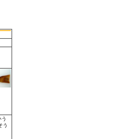
いう
そう