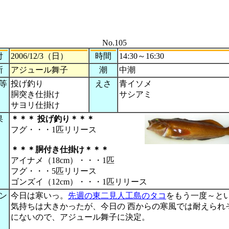
No.105
付
2006/12/3（日）
時間
14:30～16:30
所
アジュール舞子
潮
中潮
等
投げ釣り
えさ
青イソメ
胴突き仕掛け
サシアミ
サヨリ仕掛け
果
＊＊＊ 投げ釣り＊＊＊
フグ・・・1匹リリース
＊＊＊
胴付き仕掛け
＊＊＊
アイナメ（18cm）・・・1匹
フグ・・・5匹リリース
ゴンズイ（12cm）・・・1匹リリース
ン
今日は寒いっ。
先週の東二見人工島のタコ
をもう一度～と
気持ちは大きかったが、今日の 西からの寒風では耐えられ
にないので、アジュール舞子に決定。