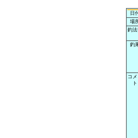
日
場
釣法
釣
コメ
ト