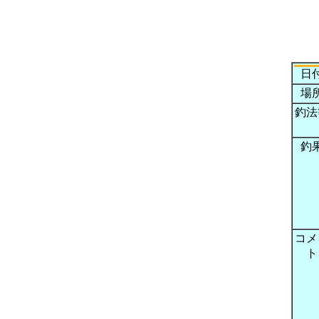
日
場
釣法
釣
コメ
ト