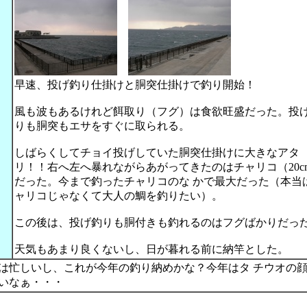
早速、投げ釣り仕掛けと胴突仕掛けで釣り開始！
風も波もあるけれど餌取り（フグ）は食欲旺盛だった。投
りも胴突もエサをすぐに取られる。
しばらくしてチョイ投げしていた胴突仕掛けに大きなアタ
リ！！右へ左へ暴れながらあがってきたのはチャリコ（20c
だった。今まで釣ったチャリコのな かで最大だった（本当
ャリコじゃなくて大人の鯛を釣りたい）。
この後は、投げ釣りも胴付きも釣れるのはフグばかりだっ
天気もあまり良くないし、日が暮れる前に納竿とした。
は忙しいし、これが今年の釣り納めかな？今年はタ チウオの
いなぁ・・・