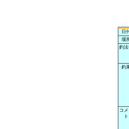
日
場
釣法
釣
コメ
ト