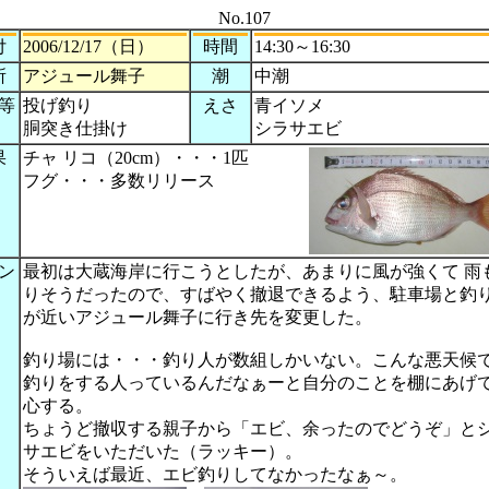
No.107
付
2006/12/17（日）
時間
14:30～16:30
所
アジュール舞子
潮
中潮
等
投げ釣り
えさ
青イソメ
胴突き仕掛け
シラサエビ
果
チャ リコ（20cm）・・・1匹
フグ・・・多数リリース
ン
最初は大蔵海岸に行こうとしたが、あまりに風が強くて 雨
りそうだったので、すばやく撤退できるよう、駐車場と釣
が近いアジュール舞子に行き先を変更した。
釣り場には・・・釣り人が数組しかいない。こんな悪天候
釣りをする人っているんだなぁーと自分のことを棚にあげ
心する。
ちょうど撤収する親子から「エビ、余ったのでどうぞ」と
サエビをいただいた（ラッキー）。
そういえば最近、エビ釣りしてなかったなぁ～。