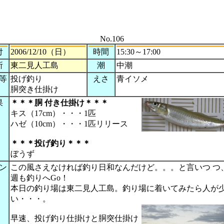
No.106
付
2006/12/10（日）
時間
15:30～17:00
所
東二見人工島
潮
中潮
等
投げ釣り
えさ
青イソメ
胴突き仕掛け
果
＊＊＊
胴 付き仕掛け
＊＊＊
キス（17cm）・・・1匹
ハゼ（10cm）・・・1匹リリース
＊＊＊投げ釣り＊＊＊
ぼうず
ン
この風さえなければ釣り日和なんだけど。。。と言いつ つ
週も釣りへGo！
本日の釣り場は東二見人工島。釣り場に着いてみたら人が
い・・・。
早速、投げ釣り仕掛けと胴突仕掛け