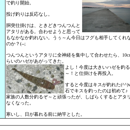
で釣り開始。
投げ釣りは反応なし。
胴突仕掛けは、ときどきつんつんと
アタリがある。合わせようと思って
もなかなか釣れない。うぅ～ん今日はフグも相手してくれ
のか？(--;
つんつんというアタリに全神経を集中して合わせたら、10c
らいのハゼがあがってきた。
よし！今度は大きいハゼを釣る
～！と仕掛けを再投入。
すると今度はキスが釣れた(^^)
石でキスを釣ったのは初めて♪
家族の人数分釣るぞ～と頑張ったが、しばらくするとアタ
なくなった。
寒いし、日が暮れる前に納竿とした。