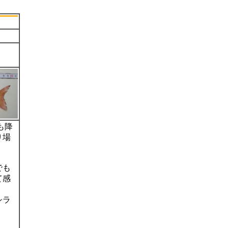
も降
り場
でも
て感
シラ