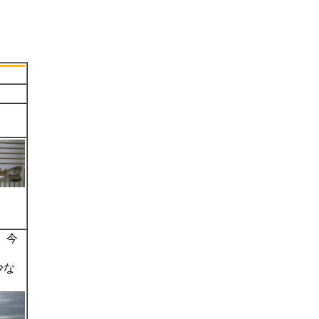
、今
少な