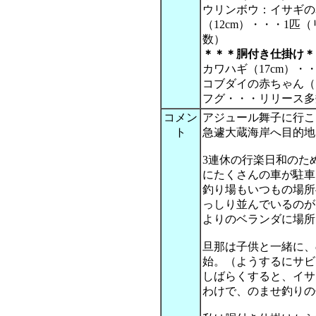
ウリンボウ：イサギの
（12cm）・・・1匹
数）
＊＊＊胴付き仕掛け＊
カワハギ（17cm）・
コブダイの赤ちゃん（1
フグ・・・リリース多
コメン
アジュール舞子に行こ
ト
急遽大蔵海岸へ目的地
3連休の行楽日和のた
にたくさんの車が駐車
釣り場もいつもの場所
っしり並んでいるのが
よりのベランダに場所
旦那は子供と一緒に、
始。（ようするにサビ
しばらくすると、イサ
わけで、のませ釣りの