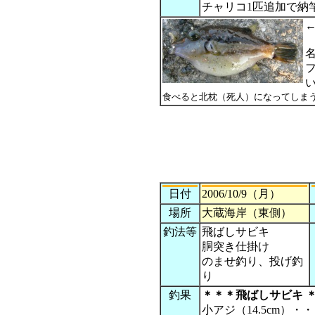
チャリコ1匹追加で納
食べると北枕（死人）になってしま
日付
2006/10/9（月）
場所
大蔵海岸（東側）
釣法等
飛ばしサビキ
胴突き仕掛け
のませ釣り、投げ釣
り
釣果
＊＊＊飛ばしサビキ 
小アジ（14.5cm）・