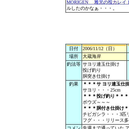
MORIGEN 雅兄の投カレイ 
ルしたのかなぁ・・・。
日付
2006/11/12（日）
場所
大蔵海岸
釣法等
サヨリ連玉仕掛け
投げ釣り
胴突き仕掛け
釣果
＊＊＊
サ ヨリ連玉仕
サヨリ・・・25cm
＊＊＊投げ釣り＊＊＊
ボウズ～～～
＊＊＊
胴付き仕掛け
＊
チビガシラ・・・3匹
フグ・・・リリース多
コメン
先週まで通っていた 