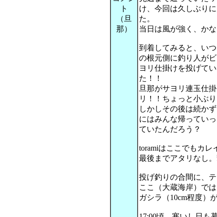
ト
け、今回は久しぶりに
（旦
た。
那）
当日は風が強く、かな
到着してみると、いつ
の根元側に釣り人がビ
ヨリ仕掛けを投げてい
た！！
旦那がサヨリ連玉仕掛
リ！！ちょっと小ぶり
しかしその後は続かず
にはみんな帰っていっ
ていたんだろう？
toramiはここでも
最後までアタリなし。
投げ釣りの合間に、テ
ここ（大蔵海岸）では
ガシラ（10cm程度
17:00頃、寒いし日