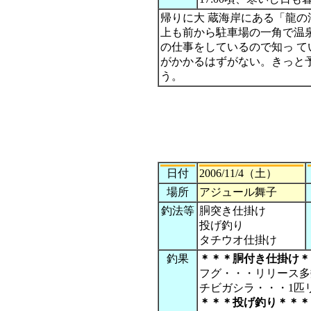
帰りに大 蔵海岸にある「龍
上も前から駐車場の一角で温
の仕事をしているので知っ 
がかかるはずがない。きっと
う。
日付
2006/11/4（土）
場所
アジュール舞子
釣法等
胴突き仕掛け
投げ釣り
タチウオ仕掛け
釣果
＊＊＊胴付き仕掛け＊
フグ・・・リリース多
チビガシラ・・・1匹
＊＊＊投げ釣り＊＊＊