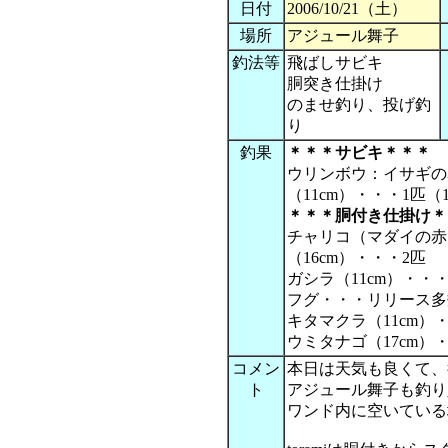
日付
2006/10/21（土）
場所
アジュール舞子
釣法等
飛ばしサビキ
胴突き仕掛け
のませ釣り、投げ釣
り
釣果
＊＊＊サビキ＊＊＊
ウリンボウ：イサギの
（11cm）・・・1匹
＊＊＊胴付き仕掛け＊
チャリコ（マダイの赤
（16cm）・・・2匹
ガシラ（11cm）・・
フグ・・・リリース多
キタマクラ（11cm）
ウミタナゴ（17cm）
コメン
本日は天気も良くて、
ト
アジュール舞子も釣り
ワンド内に空いている