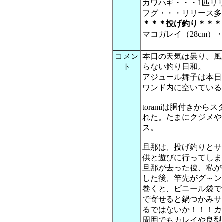
カワハギ・・・1匹リ
フグ・・・リリース多
＊＊＊投げ釣り＊＊＊
マコガレイ（28cm）
コメン
本日の天気は曇り。風
ト
らない釣り日和。
アジュール舞子は本日
ワンド内に空いている
toramiは胴付きか
れた。たまにクジメや
ス。
旦那は、投げ釣りとサ
供と遊びに行ってしま
旦那が去った後、私が
した後、竿先がグ～ン
巻くと、ビニール袋で
で寄せると鍋つかみサ
るではないか！！！カ
周囲でもカレイや良型