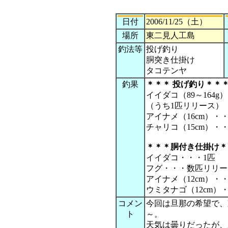
日付
2006/11/25（土）
場所
東二見人工島
釣法等
投げ釣り
胴突き仕掛け
タコテンヤ
釣果
＊＊＊ 投げ釣り＊＊
イイダコ（89～164g
（うち1匹リリース）
アイナメ（16cm）・
チャリコ（15cm）・
＊＊＊
胴付き仕掛け
＊
イイダコ・・・1匹
フグ・・・数匹リリー
アイナメ（12cm）・
ウミタナゴ（12cm）
コメン
今回は旦那の希望で、
ト
～。
天気は曇りだったが、