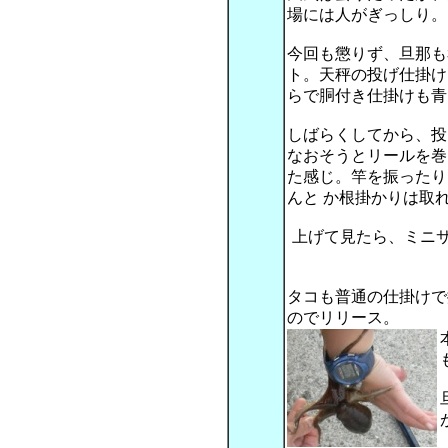
場には人がぎっしり。
今回も懲りず、旦那も
ト。天秤の投げ仕掛け
らで胴付き仕掛けも青
しばらくしてから、投
なおそうとリールを巻
た感じ。竿を振ったり
んと か根掛かりは取
上げて見たら、ミニ
タコも普通の仕掛けで
のでリリース。