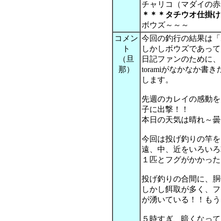
チャリコ（マダイの赤
＊＊＊タチウオ仕掛け
ボウズ～～～
コメン
今回の釣行の結果は「
ト
しかしボウズであって
（旦
日記ファンのために、
那）
toramiがなかなか
します。
先週のカレイの感動を
子に出撃！！
本日の天気は晴れ～曇
今回は投げ釣りの竿を
遠、中、近をいろいろ
１匹とフグがかかった
投げ釣りの合間に、胴
しかし餌取が多く、フ
が湧いている！！もう
５時すぎ、暗くなって