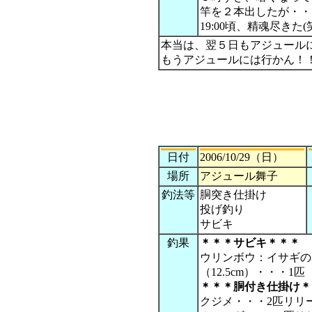
竿を２本出したが・・
19:00頃、精魂尽きた
本当は、翌５日もアジュール
もうアジュールには行かん！！
日付
2006/10/29（日）
場所
アジュール舞子
釣法等
胴突き仕掛け
投げ釣り
サビキ
釣果
＊＊＊サビキ＊＊＊
ウリンボウ：イサギの
（12.5cm）・・・1匹
＊＊＊胴付き仕掛け＊
クジメ・・・2匹リリ