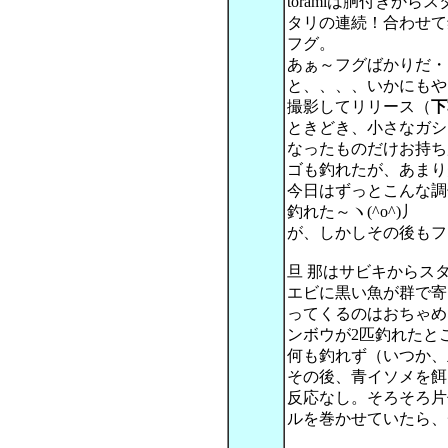
toramiは胴付きか
タリの連続！合わせて
フグ。
あぁ～フグばかりだ・
と、、、、いかにもや
撮影してリリース（
下
ときどき、小さなガシ
なったものだけお持ち
ゴも釣れたが、あまり
今日はずっとこんな調
釣れた～ヽ(^o^)丿
が、しかしその後もフ
旦 那はサビキからス
エビに黒い魚が群で寄
ってくるのはおちゃめ
ンボウが2匹釣れたと
何も釣れず（いつか、
その後、青イソメを餌
反応なし。そろそろ片
ルを巻かせていたら、