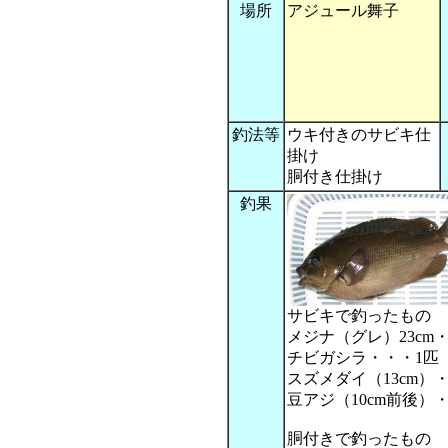
場所
アジュール舞子
釣法等
ウキ付きのサビキ仕
掛け
胴付き仕掛け
釣果
サビキで釣ったもの
メジナ（グレ）23cm
チビガシラ・・・1匹
スズメダイ（13cm）
豆アジ（10cm前後）・
胴付きで釣ったもの