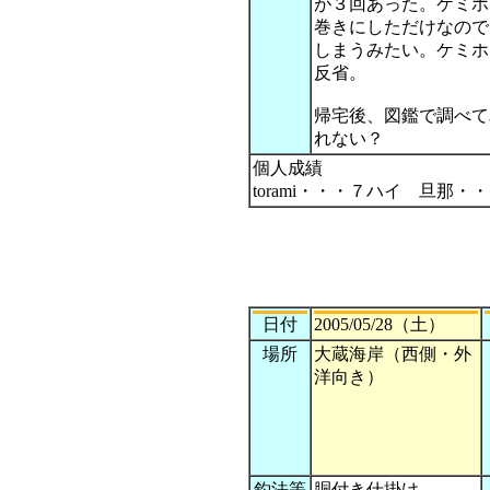
が３回あった。ケミホ
巻きにしただけなので
しまうみたい。ケミホ
反省。
帰宅後、図鑑で調べて
れない？
個人成績
torami・・・７ハイ 旦那・
日付
2005/05/28（土）
場所
大蔵海岸（西側・外
洋向き）
釣法等
胴付き仕掛け