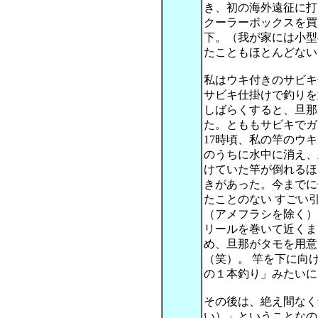
き、初の海外遠征に打
クーラーボックスを買
下。（我が家には小型
たこともほとんどない
私はウキ付きのサビキ
サビキ仕掛けで釣りを
しばらくすると、旦那
た。とももサビキでガ
17時頃、私の竿のウ
のうちに水中に消え、
けていた竿が倒れるほ
きがあった。今までに
たことのない すごい
（アメフラシを除く）
リールを巻いて近くま
め、旦那がタモを用意
（笑）。 竿を下に向
の１本釣り」みたいに
その後は、絶え間なく
い）」ということなの