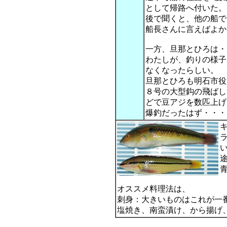
として帰路へ付いた。
後で聞くと、他の船で
船長さんに言えばよか
一方、旦那とひろは・
わたしが、釣りの様子
なくなったらしい。
旦那とひろも明石市役
８号の大型鈎の飛ばし
どで豆アジを数匹上げ
爆釣だったはず・・・
オススメ料理法は、
刺身：大きいものはこれが一
塩焼き、南蛮漬け、から揚げ、