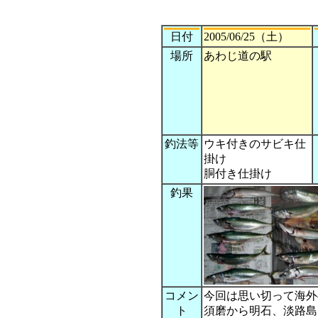
日付
2005/06/25（土）
場所
あわじ道の駅
釣法等
ウキ付きのサビキ仕
掛け
胴付き仕掛け
釣果
コメン
今回は思い切って海外
ト
須磨から明石、淡路島