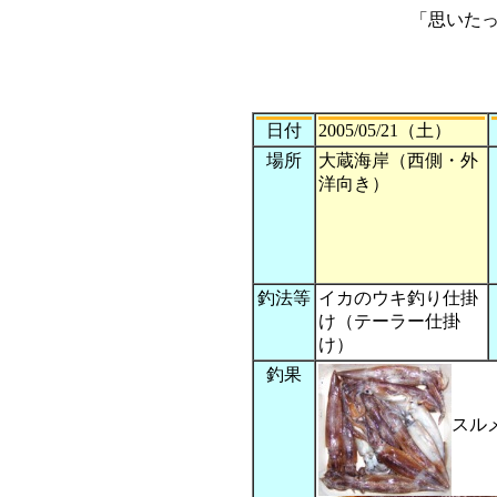
「思いた
日付
2005/05/21（土）
場所
大蔵海岸（西側・外
洋向き）
釣法等
イカのウキ釣り仕掛
け（テーラー仕掛
け）
釣果
スルメ