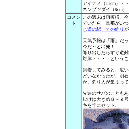
アイナメ（11cm）・
ネンブツダイ（9cm）
コメン
この週末は雨模様。今
ト
ていたら、旦那がいつ
じ道の駅」での釣り
が
天気予報は「雨」だっ
今だ～と出発！
降り出したらすぐ避難
対岸・・・・というこ
到着してみると、広い
どいなかったが、明石
か、釣り人が集まって
先週のサバのこともあっ
掛けは大きめ８～９号
キを竿にセット。