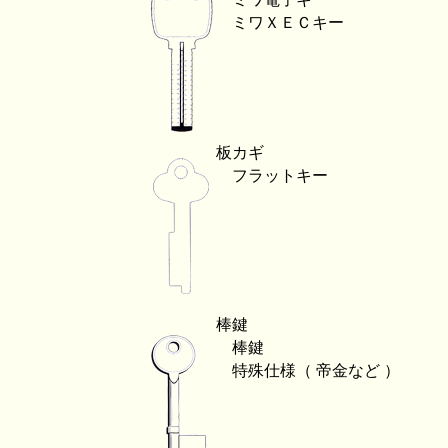
ミワＸＥＣキー
板カギ
フラットキー
棒鍵
棒鍵
特殊仕様（ 帝金など ）