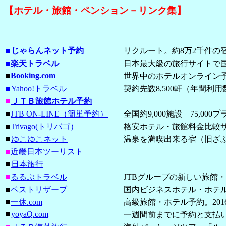
【ホテル・旅館・ペンション－リンク集】
■
じゃらんネット予約
リクルート。約8万2千件の宿
■
楽天トラベル
日本最大級の旅行サイトで国内 21,4
■
Booking.com
世界中のホテルオンライン
■
Yahoo!トラベル
契約先数8,500軒（年間利用
■
ＪＴＢ旅館ホテル予約
■
JTB ON-LINE（簡単予約）
全国約9,000施設 75,00
■
Trivago(トリバゴ）
格安ホテル・旅館料金比較
■
ゆこゆこネット
温泉を満喫出来る宿（旧ざ
■
近畿日本ツーリスト
■
日本旅行
■
るるぶトラベル
JTBグループの新しい旅館
■
ベストリザーブ
国内ビジネスホテル・ホテ
■
一休.com
高級旅館・ホテル予約。2016
■
yoyaQ.com
一週間前までに予約と支払いで