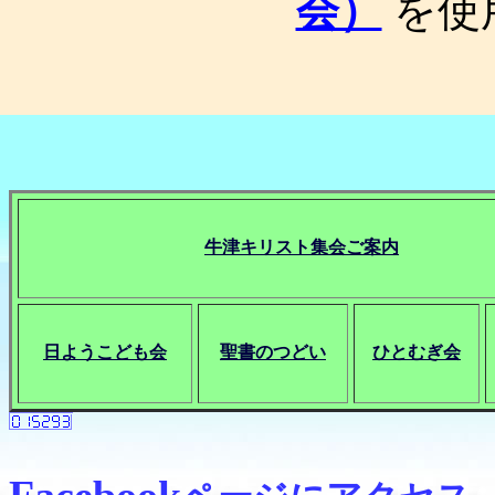
会）
を使
牛津キリスト集会ご案内
日ようこども会
聖書のつどい
ひとむぎ会