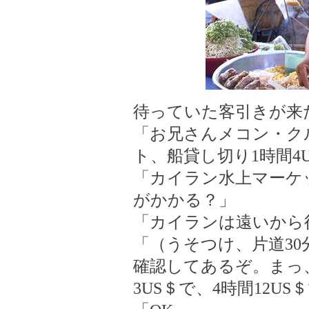
待っていた客引きが来
「お兄さんメコン・ク
ト、船貸し切り1時間4
「カイラン水上マーケ
がかかる？」
「カイランは遠いから
「（うそつけ、片道3
確認してあるぞ。まっ、
3US＄で、4時間12U