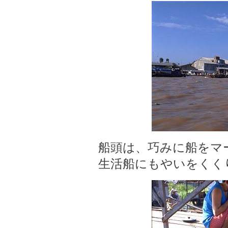
船頭は、巧みに船をマ
生活船にもやいをくく