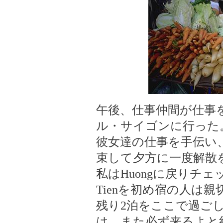
午後、仕事仲間が仕事
ル・サイゴンに行った
彼女達の仕事を手伝い
束して夕方に一度解散
私はHuongに戻りチ
Tienを初め宿の人は
残り2泊をここで過ごし
は、また必ず来るよと