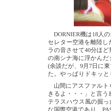
DORNIER機は18
セレター空港を離陸した
ラの音させて40分ほ
の南シナ海に浮かんだ
(余談だが、9月7日に
た。やっぱりドキッと
山間にアスファルト
きるよ・・・」と言う
テラスハウス風の掘っ
な国際空港であり、PASS