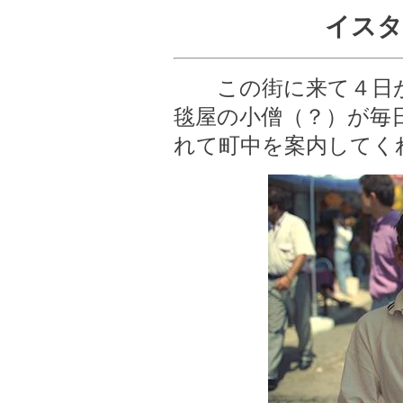
イスタ
この街に来て４日が
毯屋の小僧（？）が毎
れて町中を案内してく