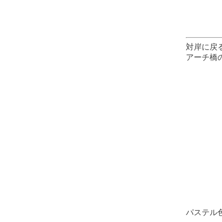
対岸に戻
アーチ橋
パステル