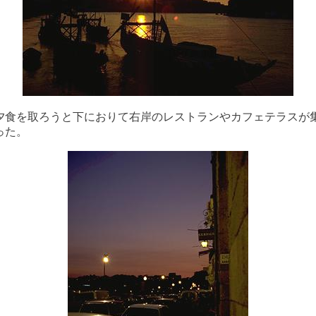
夕食を取ろうと下におりて右岸のレストランやカフェテラスが
った。