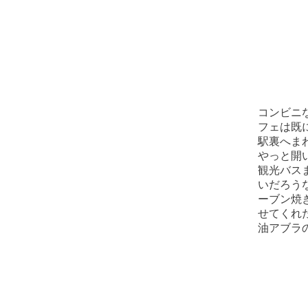
コンビニ
フェは既
駅裏へま
やっと開
観光バス
いだろう
ーブン焼
せてくれ
油アブラ