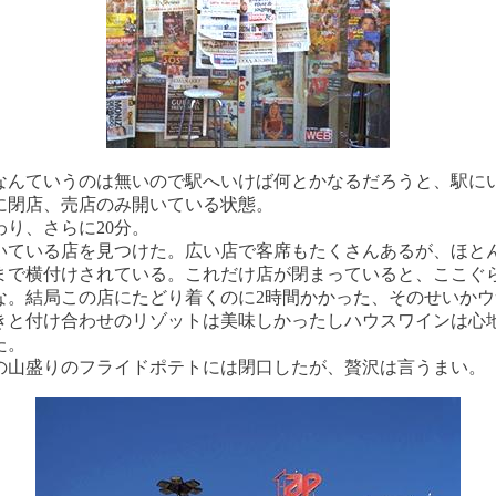
なんていうのは無いので駅へいけば何とかなるだろうと、駅に
に閉店、売店のみ開いている状態。
わり、さらに20分。
いている店を見つけた。広い店で客席もたくさんあるが、ほと
まで横付けされている。これだけ店が閉まっていると、ここぐ
な。結局この店にたどり着くのに2時間かかった、そのせいかウ
きと付け合わせのリゾットは美味しかったしハウスワインは心
た。
の山盛りのフライドポテトには閉口したが、贅沢は言うまい。