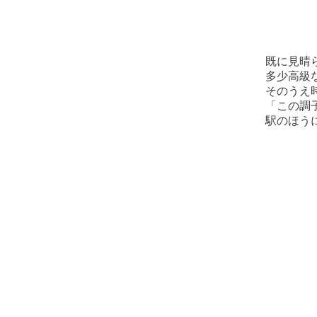
既に見晴
多少高級
そのうえ
「この調
駅のほう