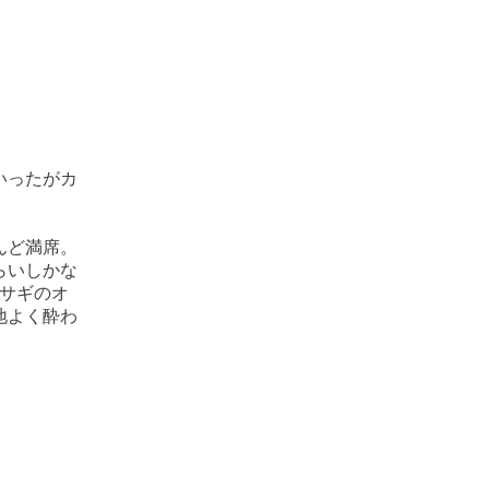
いったがカ
んど満席。
らいしかな
サギのオ
地よく酔わ