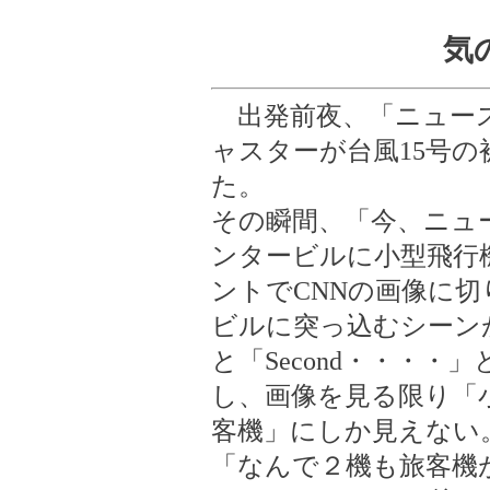
気
出発前夜、「ニュース
ャスターが台風15号
た。
その瞬間、「今、ニュ
ンタービルに小型飛行
ントでCNNの画像に
ビルに突っ込むシーン
と「Second・・・
し、画像を見る限り「
客機」にしか見えない
「なんで２機も旅客機