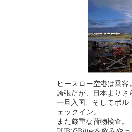
ヒースロー空港は乗客
誇張だが、日本よりさ
一旦入国、そしてポル
ェックイン。
また厳重な荷物検査。
PUBでBitterを飲み