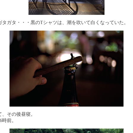
ガタガタ・・・黒のTシャツは、潮を吹いて白くなっていた。
て、その後昼寝。
6時前。