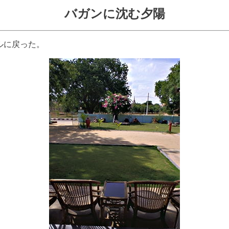
バガンに沈む夕陽
ルに戻った。