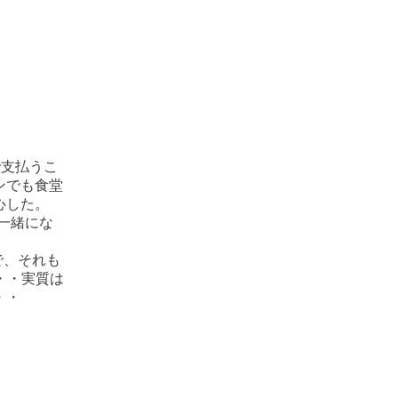
で支払うこ
ンでも食堂
心した。
一緒にな
で、それも
・・・実質は
・・