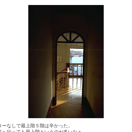
ターなしで最上階５階は辛かった。
処へ行っても最上階というのが多いなぁ。