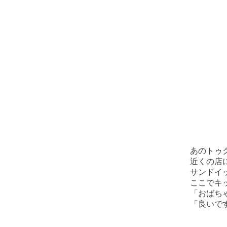
あのトゥ
近くの店
サンドイッ
ここでキ
「おばち
「良いで