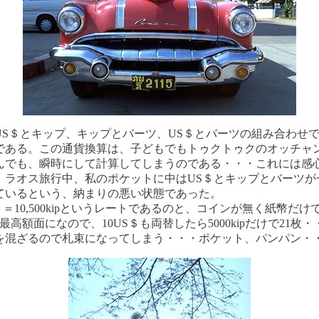
US＄とキップ、キップとバーツ、US＄とバーツの組み合わせ
である。この通貨換算は、子どもでもトゥクトゥクのオッチャ
んでも、瞬時にして計算してしまうのである・・・これには感
、ラオス旅行中、私のポケットに中はUS＄とキップとバーツが
ているという、納まりの悪い状態であった。
＄＝10,500kipというレートであるのと、コインが無く紙幣だけ
kipが最高額面になので、10US＄も両替したら5000kipだけで21枚
を混ざるので札束になってしまう・・・ポケット、パンパン・