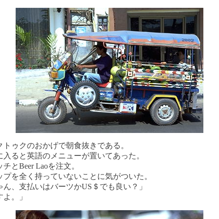
クトゥクのおかげで朝食抜きである。
に入ると英語のメニューが置いてあった。
チとBeer Laoを注文。
ップを全く持っていないことに気がついた。
ゃん、支払いはバーツかUS＄でも良い？」
すよ。」