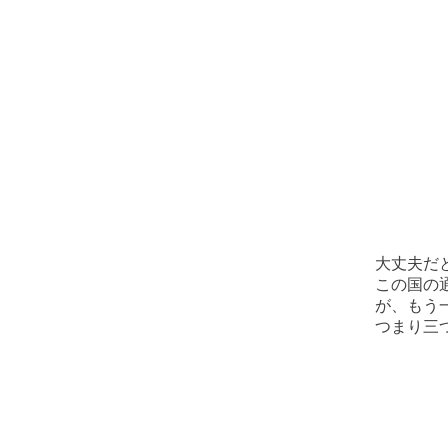
大丈夫だ
この国の
が、もう
つまり三