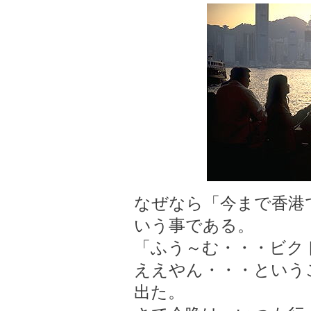
なぜなら「今まで香港
いう事である。
「ふう～む・・・ビク
ええやん・・・という
出た。