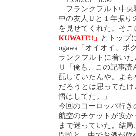
フランクフルト中央駅
中の友人Ｕと１年振り
を見せてくれた。そこ
KUWAIT!!」
とトップ
ogawa「オイオイ、
ランクフルトに着いた
Ｕ「俺も、この記事読ん
配していたんや。よも
だろうとは思ってたけ
悟はしてた。」
今回のヨーロッパ行き
航空のチケットが安か
まで迷っていた。結局
問題と、中でお酒が飲