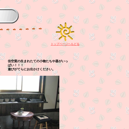
トップページヘもどる
佳空窯の生まれたての小物たちや器がいっ
ぱい！！！
遊びがてらにお出かけください。