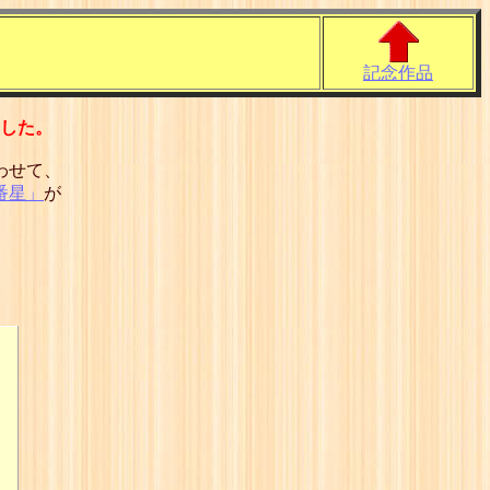
記念作品
した。
わせて、
番星」
が