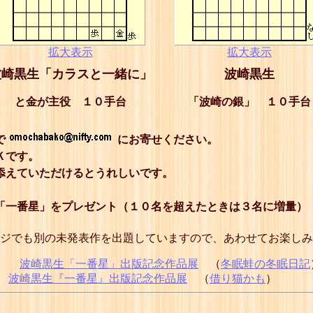
拡大表示
拡大表示
波崎黒生「カラスと一緒に」
波崎黒生
と金が主役 １０手台
「波崎の銀」 １０手台
で
にお寄せください。
Ｋです。
添えていただけるとうれしいです。
「一番星」をプレゼント（１０名を超えたときは３名に増量）
ジでも別の未発表作を出題していますので、あわせてお楽しみ
波崎黒生「一番星」出版記念作品展
（
冬眠蛙の冬眠日記
波崎黒生『一番星』出版記念作品展
（
借り猫かも