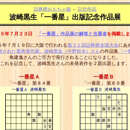
詰将棋おもちゃ箱
－
記念作品
波崎黒生「一番星」出版記念作品展
１５年７月２３日
「一番星」作品展の解答と当選者
を掲載しま
５年７月１９日に大阪で行われる
第３１回詰将棋全国大会
にあ
逝された看寿賞作家、波崎黒生（中野和夫）さん
の作品集
「一
角建逸さんのご尽力で発行されることになりました。
これを記念して、波崎黒生さんの未発表作を２題出題します。
一番星Ａ
一番星Ｂ
「一番星」 第８４番
「一番星」 第８９番