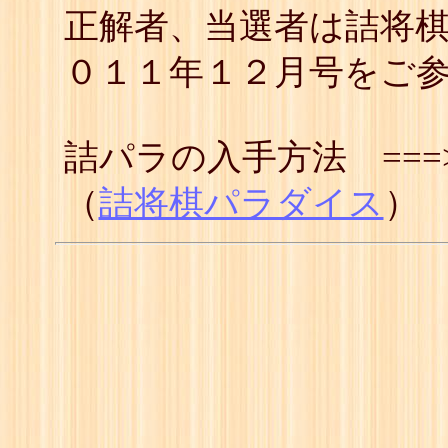
正解者、当選者は詰将
０１１年１２月号をご
詰パラの入手方法 ==
（
詰将棋パラダイス
）