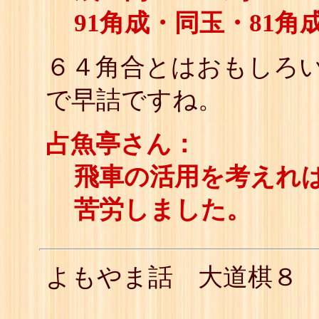
91角成・同玉・81角
６４角合とはおもしろ
で早詰ですね。
占魚亭さん：
飛車の活用を考えれ
苦労しました。
よもやま話 大道棋８