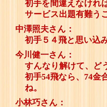
初手を間違えなけれ
サービス出題有難う
中澤照夫さん：
初手５４飛と思い込
今川健一さん：
すんなり解けて、ど
初手54飛なら、74
ね。
小林巧さん：