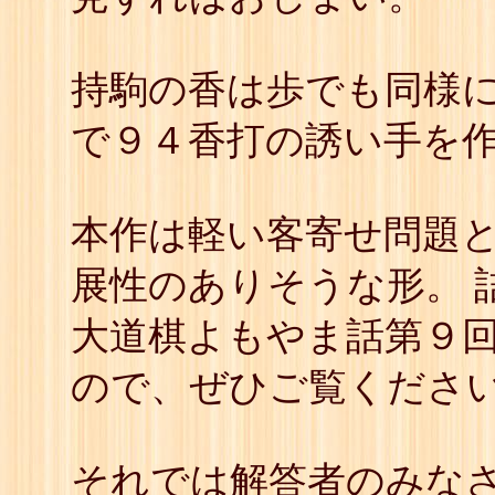
持駒の香は歩でも同様
で９４香打の誘い手を
本作は軽い客寄せ問題
展性のありそうな形。 
大道棋よもやま話第９
ので、ぜひご覧くださ
それでは解答者のみな