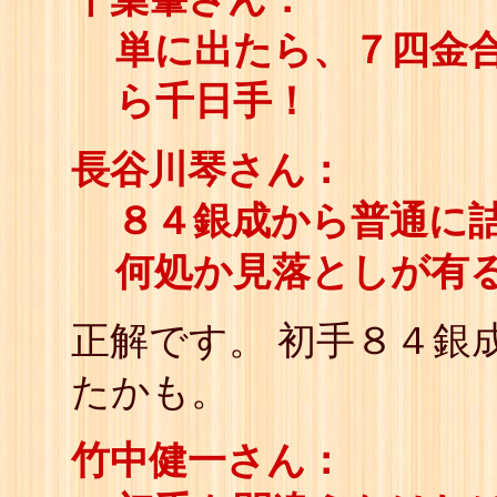
単に出たら、７四金
ら千日手！
長谷川琴さん：
８４銀成から普通に
何処か見落としが有
正解です。 初手８４銀
たかも。
竹中健一さん：