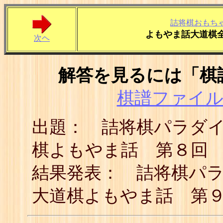
詰将棋おもち
よもやま話大道棋
次ヘ
解答を見るには「棋
棋譜ファイル(
出題： 詰将棋パラダ
棋よもやま話 第８回
結果発表： 詰将棋パ
大道棋よもやま話 第