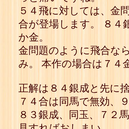
５４飛に対しては、金
合が登場します。 ８４
か金。
金問題のように飛合な
み。 本作の場合は７４
正解は８４銀成と先に捨
７４合は同馬で無効、
８３銀成、同玉、７２
見すればおしまい。