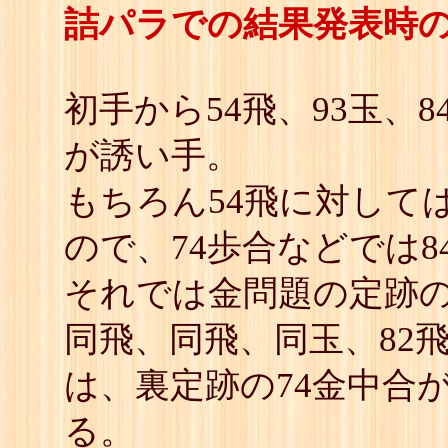
詰パラでの結果発表時
初手から54飛、93玉、8
が誘い手。
もちろん54飛に対して
ので、74歩合などでは8
それでは金問題の定跡の
同飛、同飛、同玉、82飛
は、裏定跡の74金中合
る。