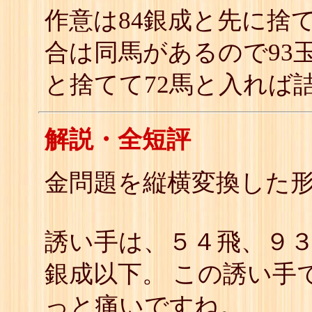
作意は84銀成と先に捨て
合は同馬があるので93
と捨てて72馬と入れば
解説・全短評
金問題を縦横変換した
誘い手は、５４飛、９
銀成以下。 この誘い手
っと痛いですね。