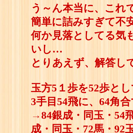
う～ん本当に、これ
簡単に詰みすぎて不
何か見落としてる気
いし…
とりあえず、解答し
玉方5１歩を52歩とし
3手目54飛に、64角合
→84銀成・同玉・54飛
成・同玉・72馬・92