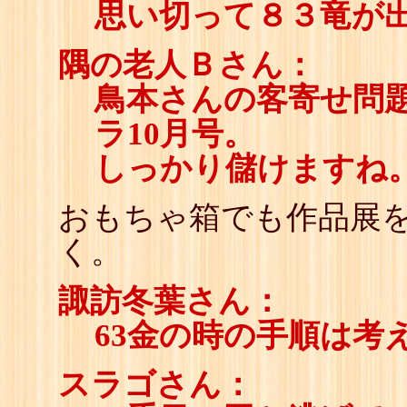
思い切って８３竜が
隅の老人Ｂさん：
鳥本さんの客寄せ問
ラ10月号。
しっかり儲けますね
おもちゃ箱でも作品展を
く。
諏訪冬葉さん：
63金の時の手順は考
スラゴさん：