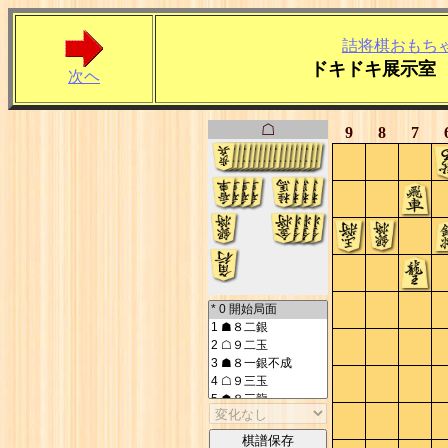
詰将棋おもち
ドキドキ展示室
次ヘ
☖
9
8
7
棋譜保存