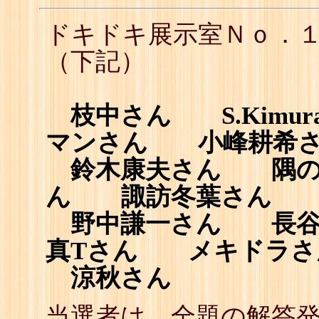
ドキドキ展示室Ｎｏ．
（下記）
枝中さん S.Kim
マンさん
小峰耕希
鈴木康夫さん 隅の
ん 諏訪冬葉さん 
野中謙一さん 長
真Tさん メキドラさ
涼秋さん
当選者は、全題の解答