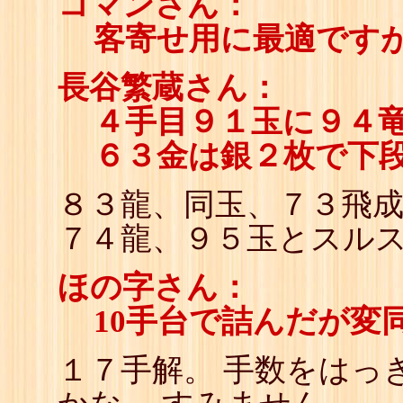
コマンさん：
客寄せ用に最適です
長谷繁蔵さん：
４手目９１玉に９４
６３金は銀２枚で下
８３龍、同玉、７３飛成
７４龍、９５玉とスル
ほの字さん：
10手台で詰んだが変
１７手解。 手数をはっ