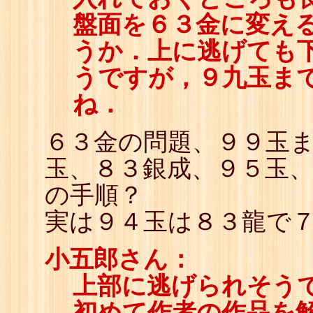
盤面を６３金に変え
うか．上に逃げても
うですが，９九玉ま
ね．
６３金の問題、９９玉
玉、８３銀成、９５玉
の手順？
実は９４玉は８３龍で
小五郎さん：
上部に逃げられそうで
初めて作者の作品を