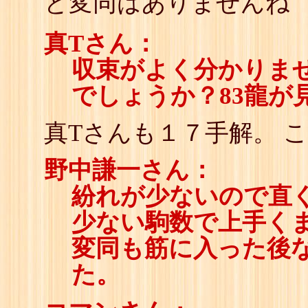
と変同はありませんね
真Tさん：
収束がよく分かりま
でしょうか？83龍が
真Tさんも１７手解。 
野中謙一さん：
紛れが少ないので直
少ない駒数で上手く
変同も筋に入った後
た。