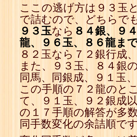
ここの逃げ方は９３玉
で詰むので、どちらで
９３玉
なら
８４銀、９
龍、９６玉、８６龍ま
８２玉なら７２銀行成
また、９３玉、８４銀
同馬、同銀成、９１玉
この手順の７２龍のと
て、９１玉、９２銀成
の１７手順の解答が多
同手数変化の余詰順で