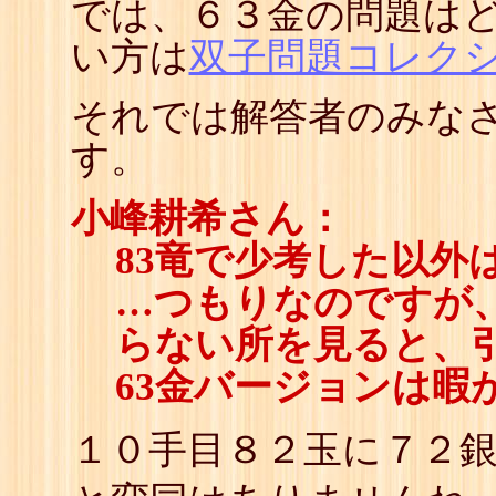
では、６３金の問題は
い方は
双子問題コレク
それでは解答者のみなさ
す。
小峰耕希さん：
83竜で少考した以外
…つもりなのですが
らない所を見ると、
63金バージョンは暇
１０手目８２玉に７２銀