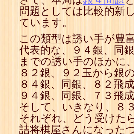
問題としては比較的新
ています。
この類型は誘い手が豊
代表的な、９４銀、同
までの誘い手のほかに
８２銀、９２玉から銀
８４銀、同銀、８２飛
９４銀、同銀、７３飛
そして、いきなり、８
それぞれ、どう受けたら
詰将棋屋さんになった