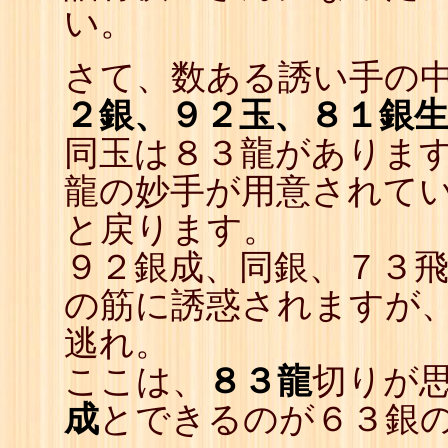
い。
さて、数ある誘い手の
２銀、９２玉、８１銀
同玉は８３龍がありま
龍の妙手が用意されて
と戻ります。
９２銀成、同銀、７３
の筋に誘惑されますが
逃れ。
ここは、
８３龍
切りが
成
とできるのが６３銀