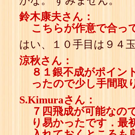
かな。 すみません。
鈴木康夫さん：
こちらが作意で合っ
はい、１０手目は９４
涼秋さん：
８１銀不成がポイン
ったので少し手間取
S.Kimuraさん：
７四飛成が可能なの
り易かったです．最
入れておくところも