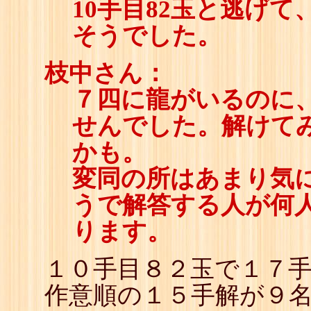
10手目82玉と逃げて
そうでした。
枝中さん：
７四に龍がいるのに
せんでした。解けて
かも。
変同の所はあまり気
うで解答する人が何
ります。
１０手目８２玉で１７
作意順の１５手解が９