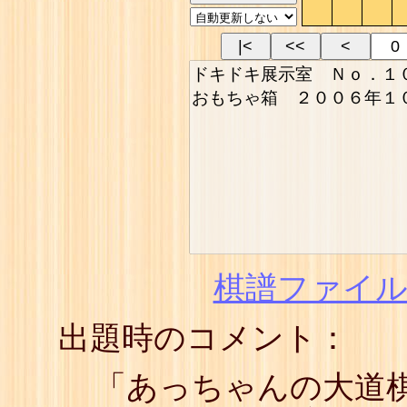
|<
<<
<
棋譜ファイル(
出題時のコメント：
「あっちゃんの大道棋