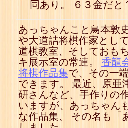
同あり。 ６３金だと
あっちゃんこと鳥本敦
や大道詰将棋作家とし
道棋教室、そしておも
キ展示室の常連。
香龍
将棋作品集
で、その一
できます。 最近、原亜
研さんなど、手作りの
いますが、あっちゃん
な作品集、 その名も「
しました。